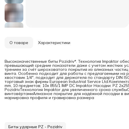
О товаре
Характеристики
Высококачественные биты Pozidriv*. Технология Impaktor об
превышающий средние показатели даже с учетом жестких ус
трением за счёт шероховатого покрытия из алмазных части
винта. Особенно подходит для работы с предлагаемыми на 
хвостовик 1/4", подходит для держателя по стандарту DIN ISO
торговый знак фирмы European Industrial Service Ltd.Комплекта
mm, 10 предметов; 10x 855/1 IMP DC Impaktor Насадки: PZ 2
PozidrivТехнология Impaktor для увеличенного срока служб
винтовёртамиАлмазное покрытие для надёжной посадки в вин
маркировка профиля и гравировка размера
Биты ударные PZ - Pozidriv