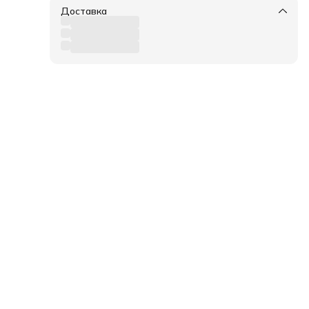
C
нтов
Доставка
и
в