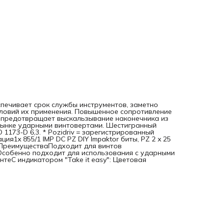
Impaktor биты, PZ 2 x 25 mm, 10 предметов; 10x 855/1 IMP D
Impaktor Насадки: PZ 2x25ПреимуществаПодходит для ви
PozidrivТехнология Impaktor для увеличенного срока
службыОсобенно подходит для использования с ударным
винтовёртамиАлмазное покрытие для надёжной посадки 
винтеС индикатором "Take it easy": Цветовая маркировка
профиля и гравировка размера
еспечивает срок службы инструментов, заметно
ловий их применения. Повышенное сопротивление
ц предотвращает выскальзывание наконечника из
рынке ударными винтовертами. Шестигранный
 1173-D 6,3. * Pozidriv = зарегистрированный
ция1x 855/1 IMP DC PZ DIY Impaktor биты, PZ 2 x 25
x25ПреимуществаПодходит для винтов
ыОсобенно подходит для использования с ударными
теС индикатором "Take it easy": Цветовая