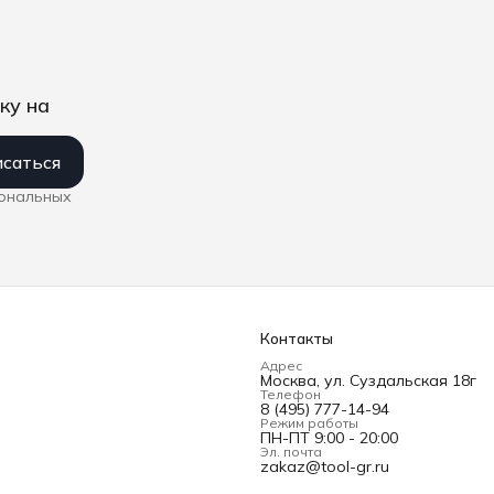
ку на
саться
сональных
Контакты
Адрес
Москва, ул. Суздальская 18г
Телефон
8 (495) 777-14-94
Режим работы
ПН-ПТ 9:00 - 20:00
Эл. почта
zakaz@tool-gr.ru