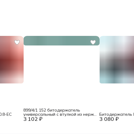
899/4/1 152 битодержатель
0.8-EC
универсальный с втулкой из нерж.,
Битодержатель F
3 102 ₽
3 080 ₽
стопорным кольцом и магнитом,
1/4&quot; E6.3, 152 мм Wera WE-
053458