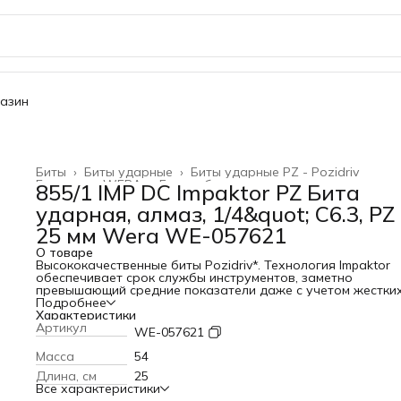
газин
Биты
›
Биты ударные
›
Биты ударные PZ - Pozidriv
Главная
›
WERA
›
Биты и битодержатели
›
855/1 IMP DC Impaktor PZ Бита
ударная, алмаз, 1/4&quot; C6.3, PZ 
25 мм Wera WE-057621
О товаре
Высококачественные биты Pozidriv*. Технология Impaktor
обеспечивает срок службы инструментов, заметно
превышающий средние показатели даже с учетом жестки
условий их применения. Повышенное сопротивление трен
Подробнее
за счёт шероховатого покрытия из алмазных частиц
Характеристики
предотвращает выскальзывание наконечника из винта.
Артикул
WE-057621
Особенно подходит для работы с предлагаемыми на рын
ударными винтовертами. Шестигранный хвостовик 1/4",
Масса
54
подходит для держателя по стандарту DIN ISO 1173-D 6,3.
Длина, см
25
Pozidriv = зарегистрированный торговый знак фирмы Eur
Все характеристики
Industrial Service Ltd.Комплектация1x 855/1 IMP DC PZ DIY