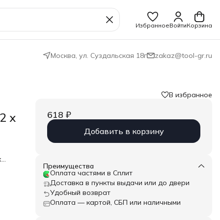
Избранное
Войти
Корзина
Москва, ул. Суздальская 18г
zakaz@tool-gr.ru
В избранное
618 ₽
2 x
Добавить в корзину
х
ием
Преимущества
Оплата частями в Сплит
Доставка в пункты выдачи или до двери
ке
Удобный возврат
 *
Оплата — картой, СБП или наличными
opean