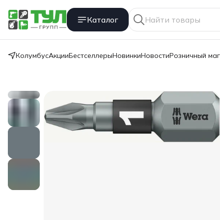
Каталог
Колумбус
Акции
Бестселлеры
Новинки
Новости
Розничный ма