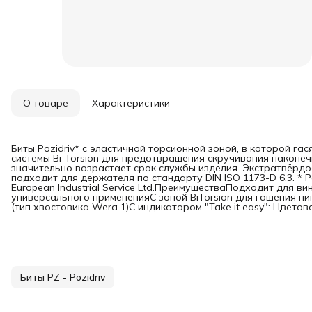
О товаре
Характеристики
Биты Pozidriv* с эластичной торсионной зоной, в которой гас
системы Bi-Torsion для предотвращения скручивания наконечн
значительно возрастает срок службы изделия. Экстратвёрдое
подходит для держателя по стандарту DIN ISO 1173-D 6,3. * 
European Industrial Service Ltd.ПреимуществаПодходит для ви
универсального примененияС зоной BiTorsion для гашения п
(тип хвостовика Wera 1)С индикатором "Take it easy": Цвет
Биты PZ - Pozidriv