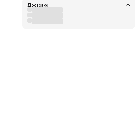
овика
ка
Доставка