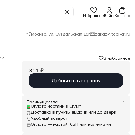
Избранное
Войти
Корзина
Москва, ул. Суздальская 18г
zakaz@tool-gr.ru
iv
В избранное
311 ₽
Добавить в корзину
Преимущества
ёрдое
Оплата частями в Сплит
Доставка в пункты выдачи или до двери
Удобный возврат
rial
Оплата — картой, СБП или наличными
ного