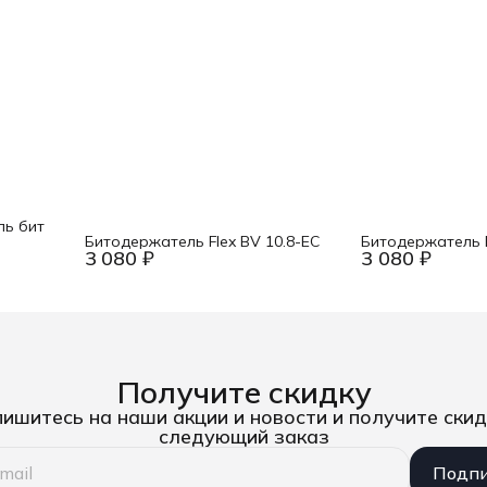
ль бит
Битодержатель Flex BV 10.8-EC
Битодержатель F
3 080 ₽
3 080 ₽
Получите скидку
ишитесь на наши акции и новости и получите скид
следующий заказ
Подпи