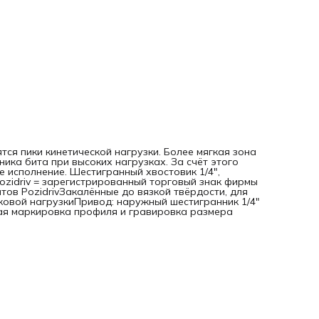
нагрузкиПривод: наружный шестигранник 1/4" (тип хвост
Wera 1)С индикатором "Take it easy": Цветовая маркиров
профиля и гравировка размера
ятся пики кинетической нагрузки. Более мягкая зона
ика бита при высоких нагрузках. За счёт этого
 исполнение. Шестигранный хвостовик 1/4",
Pozidriv = зарегистрированный торговый знак фирмы
нтов PozidrivЗакалённые до вязкой твёрдости, для
иковой нагрузкиПривод: наружный шестигранник 1/4"
овая маркировка профиля и гравировка размера