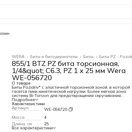
газин
WERA
›
Биты и битодержатели
›
Биты
›
Биты PZ - Pozidr
Главная
›
855/1 BTZ PZ бита торсионная,
1/4&quot; C6.3, PZ 1 x 25 мм Wera
WE-056720
О товаре
Биты Pozidriv* с эластичной торсионной зоной, в которой
гасятся пики кинетической нагрузки. Более мягкая зона
системы Bi-Torsion для предотвращения скручивания
наконечника бита при высоких нагрузках. За счёт этого
Подробнее
значительно возрастает срок службы изделия. Экстратв
Характеристики
исполнение. Шестигранный хвостовик 1/4", подходит для
Артикул
WE-056720
держателя по стандарту DIN ISO 1173-D 6,3. * Pozidriv =
зарегистрированный торговый знак фирмы European Indust
Масса
4
Service Ltd.ПреимуществаПодходит для винтов
Длина, см
25
PozidrivЗакалённые до вязкой твёрдости, для универсаль
Все характеристики
примененияС зоной BiTorsion для гашения пиковой