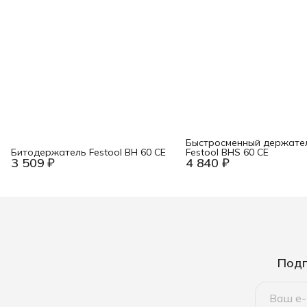
Быстросменный держате
Битодержатель Festool BH 60 CE
Festool BHS 60 CE
3 509 ₽
4 840 ₽
Подп