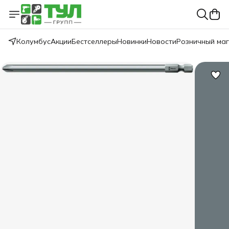
Колумбус
Акции
Бестселлеры
Новинки
Новости
Розничный ма