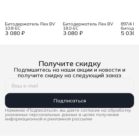
Битодержатель Flex BV
Битодержатель Flex BV
897/4 IM
10.8-EC
18.0-EC
битодер
3 080 ₽
3 080 ₽
5 030 
1/4&quot;
магнитн
пружинн
кольцом,
мм Wera
Получите скидку
Подпишитесь на наши акции и новости и
получите скидку на следующий заказ
Подписаться
Нажимая «Подписаться», вы даете согласие на обработку
указанных персональных данных в целях получения
информационной и рекламной рассылки