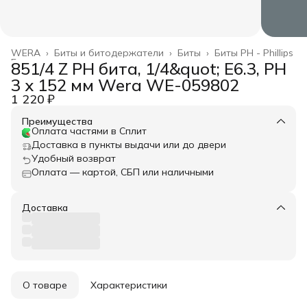
WERA
›
Биты и битодержатели
›
Биты
›
Биты PH - Phillips
Главная
›
851/4 Z PH бита, 1/4&quot; E6.3, PH
3 x 152 мм Wera WE-059802
1 220 ₽
Преимущества
Оплата частями в Сплит
Доставка в пункты выдачи или до двери
Удобный возврат
Оплата — картой, СБП или наличными
Доставка
О товаре
Характеристики