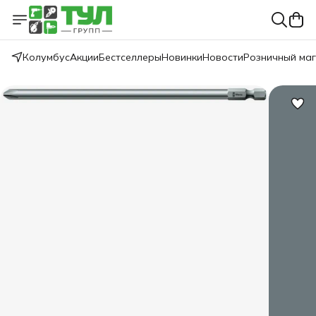
Колумбус
Акции
Бестселлеры
Новинки
Новости
Розничный ма