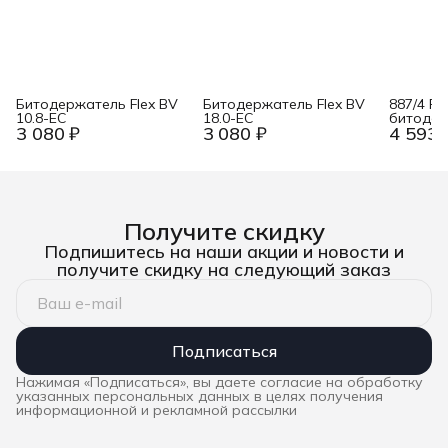
Битодержатель Flex BV
Битодержатель Flex BV
887/4 RR
10.8-EC
18.0-EC
битоде
3 080 ₽
3 080 ₽
4 593 
быстрос
1/4&quot;
магнитн
мм Wera
Получите скидку
Подпишитесь на наши акции и новости и
получите скидку на следующий заказ
Подписаться
Нажимая «Подписаться», вы даете согласие на обработку
указанных персональных данных в целях получения
информационной и рекламной рассылки