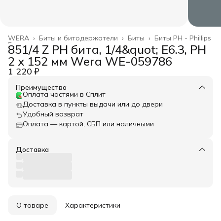
WERA
›
Биты и битодержатели
›
Биты
›
Биты PH - Phillips
Главная
›
851/4 Z PH бита, 1/4&quot; E6.3, PH
2 x 152 мм Wera WE-059786
1 220 ₽
Преимущества
Оплата частями в Сплит
Доставка в пункты выдачи или до двери
Удобный возврат
Оплата — картой, СБП или наличными
Доставка
О товаре
Характеристики