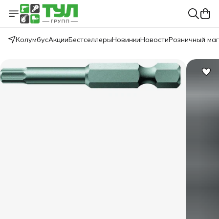
Колумбус
Акции
Бестселлеры
Новинки
Новости
Розничный ма