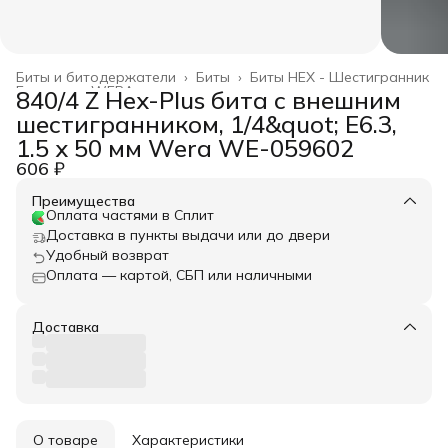
Биты и битодержатели
›
Биты
›
Биты HEX - Шестигранник
Главная
›
WERA
›
840/4 Z Hex-Plus бита с внешним
шестигранником, 1/4&quot; E6.3,
1.5 x 50 мм Wera WE-059602
606 ₽
Преимущества
Оплата частями в Сплит
Доставка в пункты выдачи или до двери
Удобный возврат
Оплата — картой, СБП или наличными
Доставка
О товаре
Характеристики