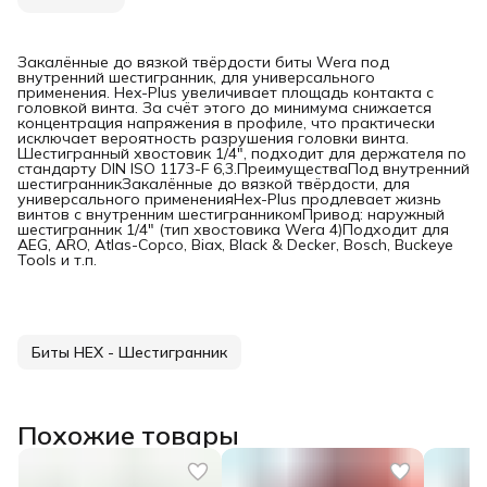
Закалённые до вязкой твёрдости биты Wera под
внутренний шестигранник, для универсального
применения. Hex-Plus увеличивает площадь контакта с
головкой винта. За счёт этого до минимума снижается
концентрация напряжения в профиле, что практически
исключает вероятность разрушения головки винта.
Шестигранный хвостовик 1/4", подходит для держателя по
стандарту DIN ISO 1173-F 6,3.ПреимуществаПод внутренний
шестигранникЗакалённые до вязкой твёрдости, для
универсального примененияHex-Plus продлевает жизнь
винтов с внутренним шестигранникомПривод: наружный
шестигранник 1/4" (тип хвостовика Wera 4)Подходит для
AEG, ARO, Atlas-Copco, Biax, Black & Decker, Bosch, Buckeye
Tools и т.п.
Биты HEX - Шестигранник
Похожие товары