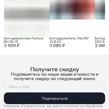
Битодержатель Festool
Битодержатель Flex BV
Битодер
BH 60 CE
10.8-EC
18.0-EC
3 509 ₽
3 080 ₽
3 080 
Получите скидку
Подпишитесь на наши акции и новости и
получите скидку на следующий заказ
Подписаться
Нажимая «Подписаться», вы даете согласие на обработку