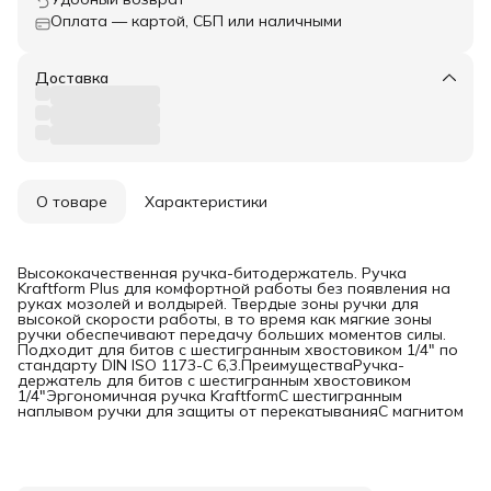
Оплата — картой, СБП или наличными
Доставка
О товаре
Характеристики
Высококачественная ручка-битодержатель. Ручка
Kraftform Plus для комфортной работы без появления на
руках мозолей и волдырей. Твердые зоны ручки для
высокой скорости работы, в то время как мягкие зоны
ручки обеспечивают передачу больших моментов силы.
Подходит для битов с шестигранным хвостовиком 1/4" по
стандарту DIN ISO 1173-C 6,3.ПреимуществаРучка-
держатель для битов с шестигранным хвостовиком
1/4"Эргономичная ручка KraftformС шестигранным
наплывом ручки для защиты от перекатыванияС магнитом