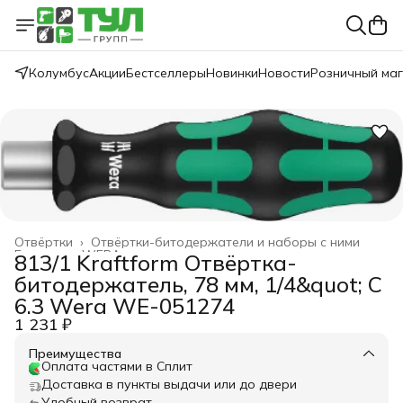
Колумбус
Акции
Бестселлеры
Новинки
Новости
Розничный ма
Отвёртки
›
Отвёртки-битодержатели и наборы с ними
Главная
›
WERA
›
813/1 Kraftform Отвёртка-
битодержатель, 78 мм, 1/4&quot; С
6.3 Wera WE-051274
1 231 ₽
Преимущества
Оплата частями в Сплит
Доставка в пункты выдачи или до двери
Удобный возврат