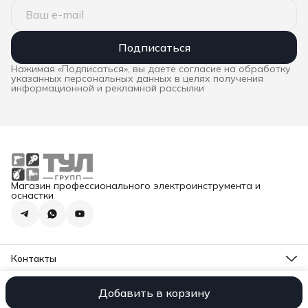
Подписаться
Нажимая «Подписаться», вы даете согласие на обработку
указанных персональных данных в целях получения
информационной и рекламной рассылки
Магазин профессионального электроинструмента и
оснастки
Контакты
Адрес
Москва, ул. Суздальская 18г
Добавить в корзину
ООО «ТУЛ ГРУПП»
Оплата
Доставка
Правила возврата
Реквиз
Телефон
8 (495) 777-14-94