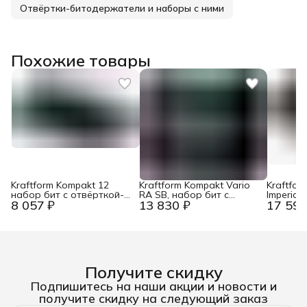
Отвёртки-битодержатели и наборы с ними
Похожие товары
Kraftform Kompakt 12
Kraftform Kompakt Vario
Kraftfor
набор бит с отвёрткой-
RA SB, набор бит с
Imperial
8 057 ₽
13 830 ₽
17 594
битодержателем, 10 пр.
отвёрткой-
с отвёр
Wera WE-135942
битодержателем c
битодер
трещоткой, 7 пр. Wera
патроном
WE-073665
пр. Wer
Получите скидку
Подпишитесь на наши акции и новости и
получите скидку на следующий заказ