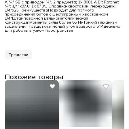
A ¼" SB с приводом ¼", 2 предмета; 1x 8001 A Bit Ratchet
¼": 1/4"x87.0; 1x 870/1 Оправка-хвостовик (переходник):
1/4"x25ПреимуществаПодходит для прямого
присоединения битов с шестигранным хвостовиком
1/4"Штампованная цельнометаллическая
конструкцияМоменты силы более 65 НмТонкий механизм
зацепления трещотки и малый угол возврата 6°Идеально
для работы в узком пространстве
Трещотки
Похожие товары