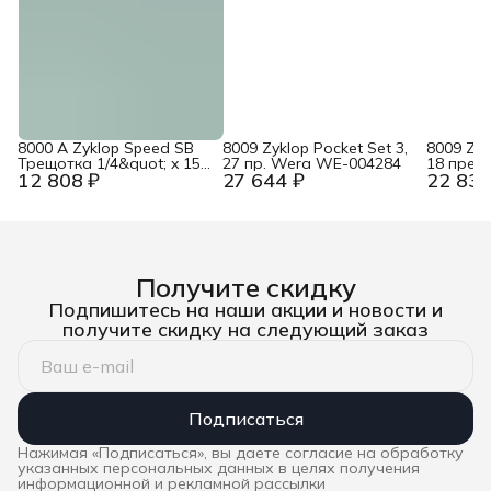
8000 A Zyklop Speed SB
8009 Zyklop Pocket Set 3,
8009 Zyk
Трещотка 1/4&quot; x 152
27 пр. Wera WE-004284
18 пред
12 808 ₽
27 644 ₽
22 831
мм, 72 зубца Wera WE-
004281
073260
Получите скидку
Подпишитесь на наши акции и новости и
получите скидку на следующий заказ
Подписаться
Нажимая «Подписаться», вы даете согласие на обработку
указанных персональных данных в целях получения
информационной и рекламной рассылки