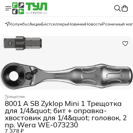
Колумбус
Акции
Бестселлеры
Новинки
Новости
Розничный ма
Трещотки
Трещотки, принадлежности для торцевых головок и бит
›
8001 A SB Zyklop Mini 1 Трещотка
WERA
›
Головки торцевые, трещотки и аксессуары
›
для 1/4&quot; бит + оправка-
Главная
›
хвостовик для 1/4&quot; головок, 2
пр. Wera WE-073230
7 378 ₽