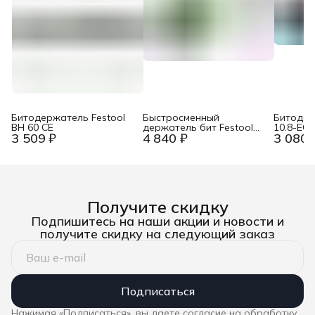
Битодержатель Festool
Быстросменный
Битодер
BH 60 CE
держатель бит Festool
10.8-EC
3 509 ₽
4 840 ₽
3 080 
BHS 60 CE
Получите скидку
Подпишитесь на наши акции и новости и
получите скидку на следующий заказ
Подписаться
Нажимая «Подписаться», вы даете согласие на обработку