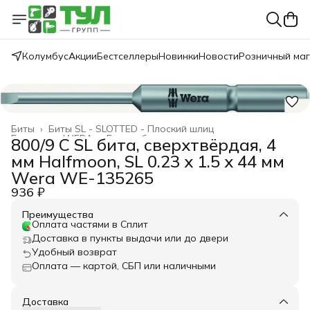
Колумбус
Акции
Бестселлеры
Новинки
Новости
Розничный ма
Биты
›
Биты SL - SLOTTED - Плоский шлиц
Главная
›
WERA
›
Биты и битодержатели
›
800/9 C SL бита, сверхтвёрдая, 4
мм Halfmoon, SL 0.23 x 1.5 x 44 мм
Wera WE-135265
936 ₽
Преимущества
Оплата частями в Сплит
Доставка в пункты выдачи или до двери
Удобный возврат
Оплата — картой, СБП или наличными
Доставка