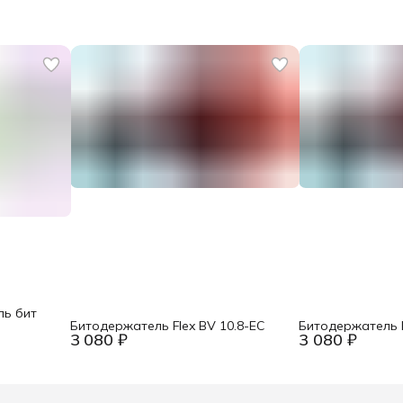
ль бит
Битодержатель Flex BV 10.8-EC
Битодержатель F
3 080 ₽
3 080 ₽