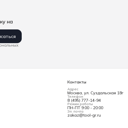
ку на
саться
сональных
Контакты
Адрес
Москва, ул. Суздальская 18г
Телефон
8 (495) 777-14-94
Режим работы
ПН-ПТ 9:00 - 20:00
Эл. почта
zakaz@tool-gr.ru