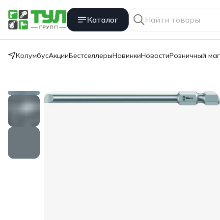
Каталог
Колумбус
Акции
Бестселлеры
Новинки
Новости
Розничный ма