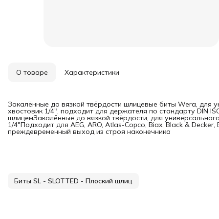
О товаре
Характеристики
Закалённые до вязкой твёрдости шлицевые биты Wera, для 
хвостовик 1/4", подходит для держателя по стандарту DIN IS
шлицемЗакалённые до вязкой твёрдости, для универсальног
1/4"Подходит для AEG, ARO, Atlas-Copco, Biax, Black & Decker,
преждевременный выход из строя наконечника
Биты SL - SLOTTED - Плоский шлиц