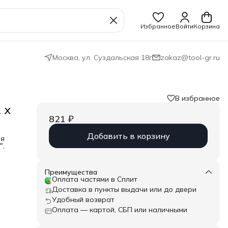
Избранное
Войти
Корзина
Москва, ул. Суздальская 18г
zakaz@tool-gr.ru
В избранное
 x
821 ₽
Добавить в корзину
ля
",
зкой
жный
Преимущества
x,
Оплата частями в Сплит
Доставка в пункты выдачи или до двери
Удобный возврат
Оплата — картой, СБП или наличными