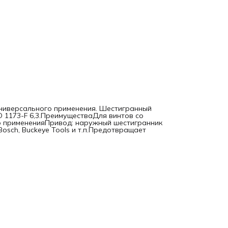
универсального применения. Шестигранный
O 1173-F 6,3.ПреимуществаДля винтов со
о примененияПривод: наружный шестигранник
 Bosch, Buckeye Tools и т.п.Предотвращает