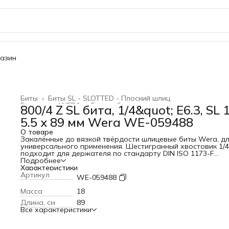
газин
Биты
›
Биты SL - SLOTTED - Плоский шлиц
Главная
›
WERA
›
Биты и битодержатели
›
800/4 Z SL бита, 1/4&quot; E6.3, SL 1
5.5 x 89 мм Wera WE-059488
О товаре
Закалённые до вязкой твёрдости шлицевые биты Wera, д
универсального применения. Шестигранный хвостовик 1/4
подходит для держателя по стандарту DIN ISO 1173-F
6,3.ПреимуществаДля винтов со шлицемЗакалённые до вя
Подробнее
твёрдости, для универсального примененияПривод: нару
Характеристики
шестигранник 1/4"Подходит для AEG, ARO, Atlas-Copco, Bia
Артикул
WE-059488
Black & Decker, Bosch, Buckeye Tools и т.п.Предотвращает
преждевременный выход из строя наконечника
Масса
18
Длина, см
89
Все характеристики