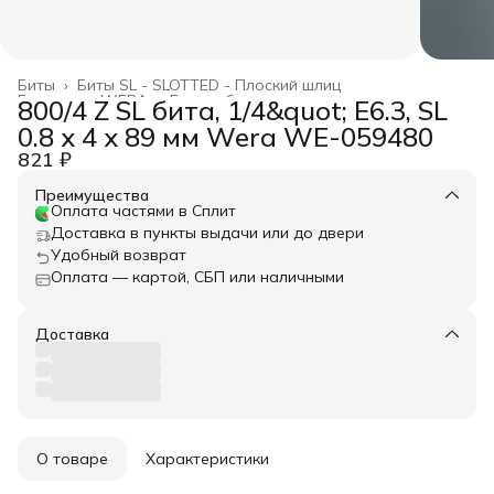
Биты
›
Биты SL - SLOTTED - Плоский шлиц
Главная
›
WERA
›
Биты и битодержатели
›
800/4 Z SL бита, 1/4&quot; E6.3, SL
0.8 x 4 x 89 мм Wera WE-059480
821 ₽
Преимущества
Оплата частями в Сплит
Доставка в пункты выдачи или до двери
Удобный возврат
Оплата — картой, СБП или наличными
Доставка
О товаре
Характеристики