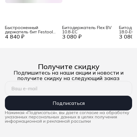
Быстросменный
Битодержатель Flex BV
Битодер
держатель бит Festool
10.8-EC
18.0-EC
4 840 ₽
3 080 ₽
3 080 
BHS 60 CE
Получите скидку
Подпишитесь на наши акции и новости и
получите скидку на следующий заказ
Подписаться
Нажимая «Подписаться», вы даете согласие на обработку
указанных персональных данных в целях получения
информационной и рекламной рассылки