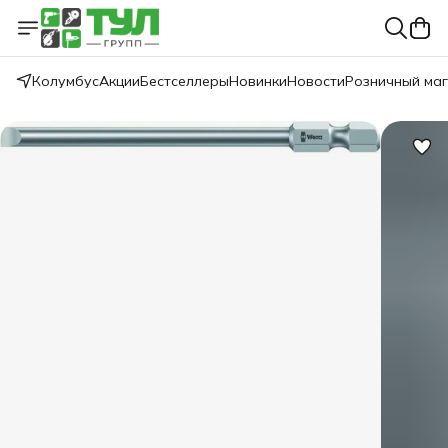
Колумбус
Акции
Бестселлеры
Новинки
Новости
Розничный ма