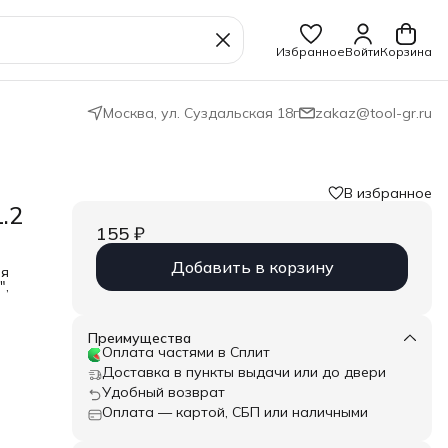
Избранное
Войти
Корзина
Москва, ул. Суздальская 18г
zakaz@tool-gr.ru
В избранное
1.2
155 ₽
Добавить в корзину
ля
",
зкой
жный
Преимущества
Оплата частями в Сплит
Доставка в пункты выдачи или до двери
Удобный возврат
Оплата — картой, СБП или наличными