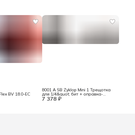
8001 A SB Zyklop Mini 1 Трещотка
lex BV 18.0-EC
для 1/4&quot; бит + оправка-
7 378 ₽
хвостовик для 1/4&quot; головок, 2
пр. Wera WE-073230