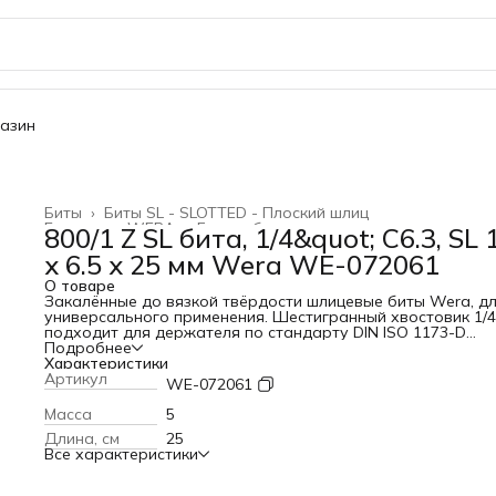
газин
Биты
›
Биты SL - SLOTTED - Плоский шлиц
Главная
›
WERA
›
Биты и битодержатели
›
800/1 Z SL бита, 1/4&quot; C6.3, SL 
x 6.5 x 25 мм Wera WE-072061
О товаре
Закалённые до вязкой твёрдости шлицевые биты Wera, д
универсального применения. Шестигранный хвостовик 1/4
подходит для держателя по стандарту DIN ISO 1173-D
6,3.ПреимуществаДля винтов со шлицемЗакалённые до вя
Подробнее
твёрдости, для универсального примененияПривод: нару
Характеристики
шестигранник 1/4" (тип хвостовика Wera 1)Подходит для
Артикул
WE-072061
Bosch, Fein, Holz-Her, Lecreux, MetaboПредотвращает
преждевременный выход из строя наконечника
Масса
5
Длина, см
25
Все характеристики