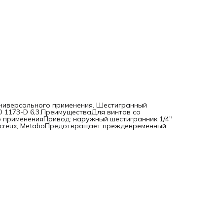
универсального применения. Шестигранный
SO 1173-D 6,3.ПреимуществаДля винтов со
о примененияПривод: наружный шестигранник 1/4"
, Lecreux, MetaboПредотвращает преждевременный