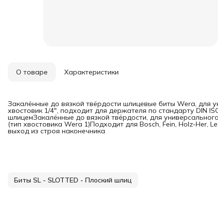
О товаре
Характеристики
Закалённые до вязкой твёрдости шлицевые биты Wera, для 
хвостовик 1/4", подходит для держателя по стандарту DIN I
шлицемЗакалённые до вязкой твёрдости, для универсальног
(тип хвостовика Wera 1)Подходит для Bosch, Fein, Holz-Her
выход из строя наконечника
Биты SL - SLOTTED - Плоский шлиц