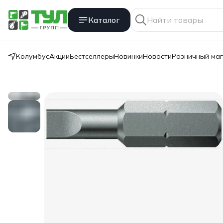
Каталог
Колумбус
Акции
Бестселлеры
Новинки
Новости
Розничный ма