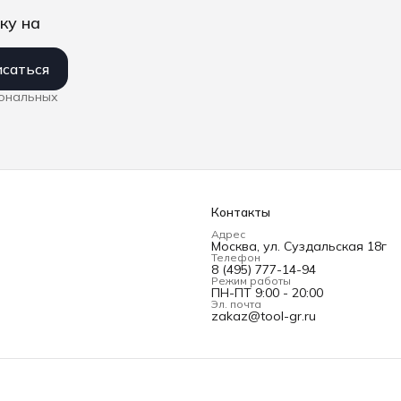
ку на
саться
сональных
Контакты
Адрес
Москва, ул. Суздальская 18г
Телефон
8 (495) 777-14-94
Режим работы
ПН-ПТ 9:00 - 20:00
Эл. почта
zakaz@tool-gr.ru