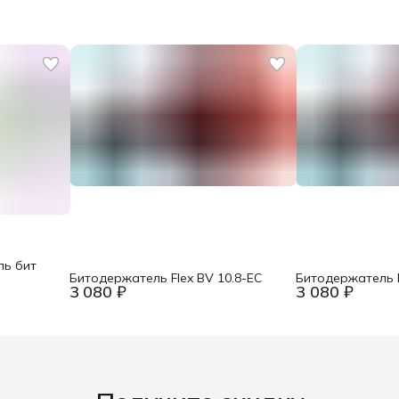
ль бит
Битодержатель Flex BV 10.8-EC
Битодержатель F
3 080 ₽
3 080 ₽