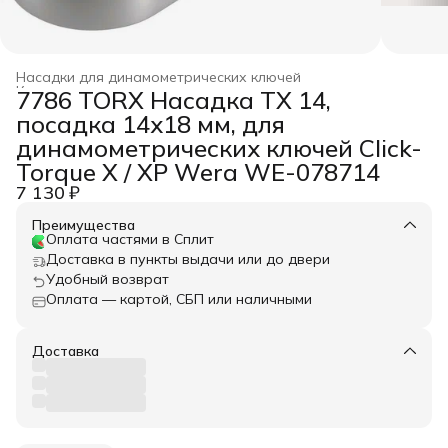
Насадки для динамометрических ключей
Ключи динамометрические
›
7786 TORX Насадка TX 14,
Главная
›
WERA
›
Динамометрический инструмент
›
посадка 14x18 мм, для
динамометрических ключей Click-
Torque X / XP Wera WE-078714
7 130 ₽
Преимущества
Оплата частями в Сплит
Доставка в пункты выдачи или до двери
Удобный возврат
Оплата — картой, СБП или наличными
Доставка