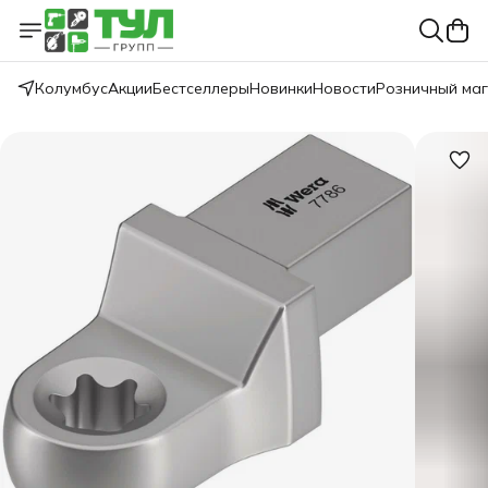
Колумбус
Акции
Бестселлеры
Новинки
Новости
Розничный ма