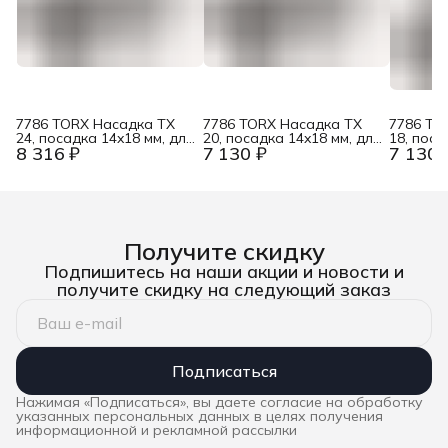
7786 TORX Насадка TX
7786 TORX Насадка TX
7786 TO
24, посадка 14x18 мм, для
20, посадка 14x18 мм, для
18, поса
8 316 ₽
7 130 ₽
7 130 
динамометрических
динамометрических
динамом
ключей Click-Torque X / XP
ключей Click-Torque X / XP
ключей C
Wera WE-078717
Wera WE-078716
Wera W
Получите скидку
Подпишитесь на наши акции и новости и
получите скидку на следующий заказ
Подписаться
Нажимая «Подписаться», вы даете согласие на обработку
указанных персональных данных в целях получения
информационной и рекламной рассылки