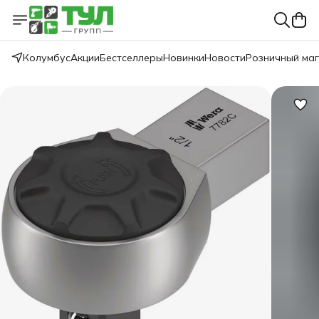
Колумбус
Акции
Бестселлеры
Новинки
Новости
Розничный ма