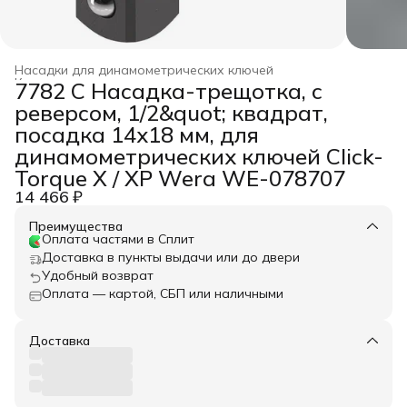
Насадки для динамометрических ключей
Ключи динамометрические
›
7782 C Насадка-трещотка, с
Главная
›
WERA
›
Динамометрический инструмент
›
реверсом, 1/2&quot; квадрат,
посадка 14x18 мм, для
динамометрических ключей Click-
Torque X / XP Wera WE-078707
14 466 ₽
Преимущества
Оплата частями в Сплит
Доставка в пункты выдачи или до двери
Удобный возврат
Оплата — картой, СБП или наличными
Доставка