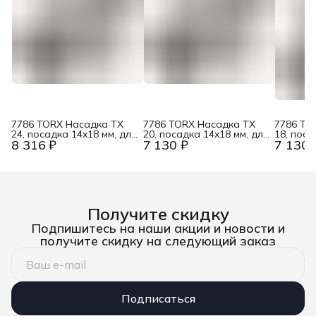
7786 TORX Насадка TX
7786 TORX Насадка TX
7786 TO
24, посадка 14x18 мм, для
20, посадка 14x18 мм, для
18, поса
8 316 ₽
7 130 ₽
7 130 
динамометрических
динамометрических
динамом
ключей Click-Torque X / XP
ключей Click-Torque X / XP
ключей C
Wera WE-078717
Wera WE-078716
Wera W
Получите скидку
Подпишитесь на наши акции и новости и
получите скидку на следующий заказ
Подписаться