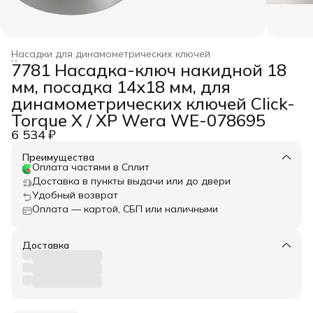
Насадки для динамометрических ключей
Ключи динамометрические
›
7781 Насадка-ключ накидной 18
Главная
›
WERA
›
Динамометрический инструмент
›
мм, посадка 14x18 мм, для
динамометрических ключей Click-
Torque X / XP Wera WE-078695
6 534 ₽
Преимущества
Оплата частями в Сплит
Доставка в пункты выдачи или до двери
Удобный возврат
Оплата — картой, СБП или наличными
Доставка