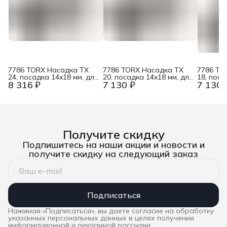
7786 TORX Насадка TX
7786 TORX Насадка TX
7786 TO
24, посадка 14x18 мм, для
20, посадка 14x18 мм, для
18, поса
8 316 ₽
7 130 ₽
7 130 
динамометрических
динамометрических
динамом
ключей Click-Torque X / XP
ключей Click-Torque X / XP
ключей C
Wera WE-078717
Wera WE-078716
Wera W
Получите скидку
Подпишитесь на наши акции и новости и
получите скидку на следующий заказ
Подписаться
Нажимая «Подписаться», вы даете согласие на обработку
указанных персональных данных в целях получения
информационной и рекламной рассылки