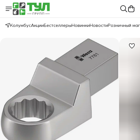
Колумбус
Акции
Бестселлеры
Новинки
Новости
Розничный ма