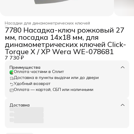
Насадки для динамометрических ключей
Ключи динамометрические
›
7780 Насадка-ключ рожковый 27
Главная
›
WERA
›
Динамометрический инструмент
›
мм, посадка 14x18 мм, для
динамометрических ключей Click-
Torque X / XP Wera WE-078681
7 730 ₽
Преимущества
Оплата частями в Сплит
Доставка в пункты выдачи или до двери
Удобный возврат
Оплата — картой, СБП или наличными
Доставка