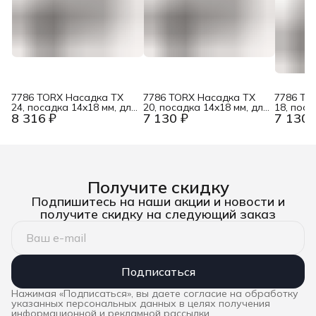
7786 TORX Насадка TX
7786 TORX Насадка TX
7786 TO
24, посадка 14x18 мм, для
20, посадка 14x18 мм, для
18, поса
8 316 ₽
7 130 ₽
7 130 
динамометрических
динамометрических
динамом
ключей Click-Torque X / XP
ключей Click-Torque X / XP
ключей C
Wera WE-078717
Wera WE-078716
Wera W
Получите скидку
Подпишитесь на наши акции и новости и
получите скидку на следующий заказ
Подписаться
Нажимая «Подписаться», вы даете согласие на обработку
указанных персональных данных в целях получения
информационной и рекламной рассылки