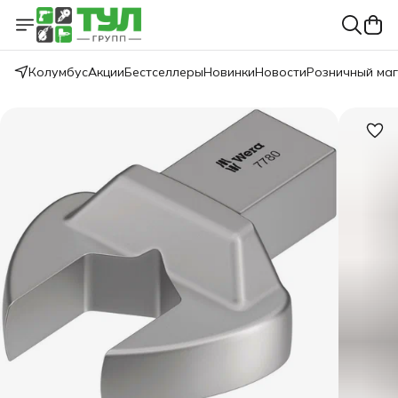
Колумбус
Акции
Бестселлеры
Новинки
Новости
Розничный ма