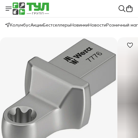
Колумбус
Акции
Бестселлеры
Новинки
Новости
Розничный ма