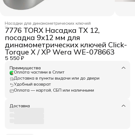
Насадки для динамометрических ключей
Ключи динамометрические
›
7776 TORX Насадка TX 12,
Главная
›
WERA
›
Динамометрический инструмент
›
посадка 9x12 мм для
динамометрических ключей Click-
Torque X / XP Wera WE-078663
5 550 ₽
Преимущества
Оплата частями в Сплит
Доставка в пункты выдачи или до двери
Удобный возврат
Оплата — картой, СБП или наличными
Доставка