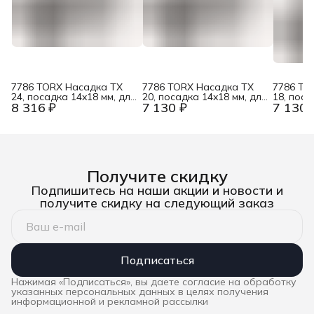
7786 TORX Насадка TX
7786 TORX Насадка TX
7786 TO
24, посадка 14x18 мм, для
20, посадка 14x18 мм, для
18, поса
8 316 ₽
7 130 ₽
7 130 
динамометрических
динамометрических
динамом
ключей Click-Torque X / XP
ключей Click-Torque X / XP
ключей C
Wera WE-078717
Wera WE-078716
Wera W
Получите скидку
Подпишитесь на наши акции и новости и
получите скидку на следующий заказ
Подписаться
Нажимая «Подписаться», вы даете согласие на обработку
указанных персональных данных в целях получения
информационной и рекламной рассылки