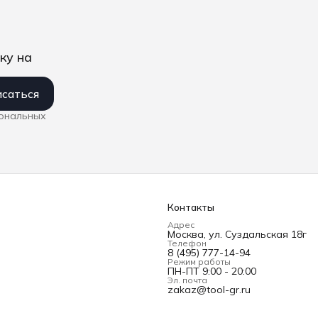
ку на
саться
сональных
Контакты
Адрес
Москва, ул. Суздальская 18г
Телефон
8 (495) 777-14-94
Режим работы
ПН-ПТ 9:00 - 20:00
Эл. почта
zakaz@tool-gr.ru