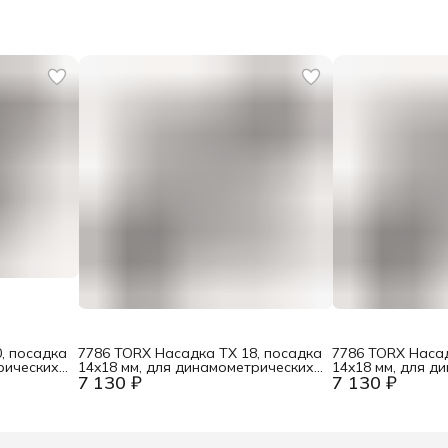
, посадка
7786 TORX Насадка TX 18, посадка
7786 TORX Насад
рических
14x18 мм, для динамометрических
14x18 мм, для д
7 130 ₽
7 130 ₽
P Wera
ключей Click-Torque X / XP Wera
ключей Click-Tor
WE-078715
WE-078714