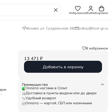
Избранное
Войти
Корзина
Москва, ул. Суздальская 18г
zakaz@tool-gr.ru
В избранное
13 471 ₽
Добавить в корзину
Преимущества
Оплата частями в Сплит
одом
Доставка в пункты выдачи или до двери
Удобный возврат
ым
Оплата — картой, СБП или наличными
3/8"
ника
й