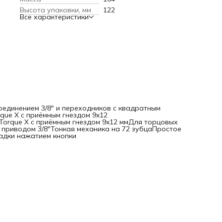
кнопкиБлокировка насадки нажатием кнопки
Высота упаковки, мм
122
Все характеристики
оединением 3/8" и переходников с квадратным
rque X с приёмным гнездом 9x12
Torque X с приёмным гнездом 9x12 ммДля торцовых
м приводом 3/8"Тонкая механика на 72 зубцаПростое
адки нажатием кнопки