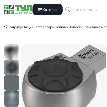
Каталог
Колумбус
Акции
Бестселлеры
Новинки
Новости
Розничный ма