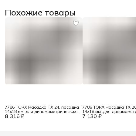
Похожие товары
7786 TORX Насадка TX 24, посадка
7786 TORX Насадка TX 20
14x18 мм, для динамометрических
14x18 мм, для динамомет
8 316 ₽
7 130 ₽
ключей Click-Torque X / XP Wera
ключей Click-Torque X / X
WE-078717
WE-078716