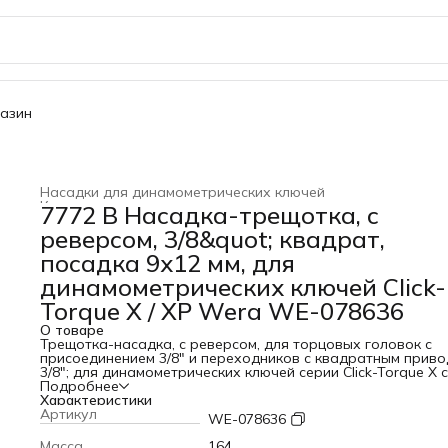
газин
Насадки для динамометрических ключей
Ключи динамометрические
›
7772 B Насадка-трещотка, с
Главная
›
WERA
›
Динамометрический инструмент
›
реверсом, 3/8&quot; квадрат,
посадка 9x12 мм, для
динамометрических ключей Click-
Torque X / XP Wera WE-078636
О товаре
Трещотка-насадка, с реверсом, для торцовых головок с
присоединением 3/8" и переходников с квадратным прив
3/8"; для динамометрических ключей серии Click-Torque X с
приёмным гнездом 9x12 мм.ПреимуществаДля
Подробнее
динамометрических ключей серии Click-Torque X с приёмн
Характеристики
гнездом 9x12 ммДля торцовых головок с присоединением 
Артикул
WE-078636
и переходников с квадратным приводом 3/8"Тонкая меха
на 72 зубцаПростое переключение с помощью поворотно
Масса
164