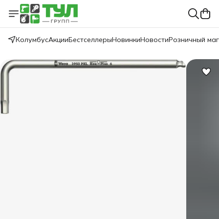
Колумбус
Акции
Бестселлеры
Новинки
Новости
Розничный ма