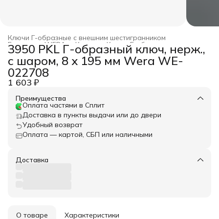
Ключи Г-образные с внешним шестигранником
Главная
›
WERA
›
Ключи
›
Ключи Г-образные
›
3950 PKL Г-образный ключ, нерж.,
с шаром, 8 x 195 мм Wera WE-
022708
1 603 ₽
Преимущества
Оплата частями в Сплит
Доставка в пункты выдачи или до двери
Удобный возврат
Оплата — картой, СБП или наличными
Доставка
О товаре
Характеристики