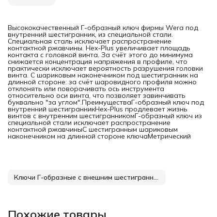
Высококачественный Г-образный ключ фирмы Wera под
внутренний шестигранник, из специальной стали.
Специальная сталь исключает распространение
контактной ржавчины. Hex-Plus увеличивает площадь
контакта с головкой винта. За счёт этого до минимума
снижается концентрация напряжения в профиле, что
практически исключает вероятность разрушения головки
винта. С шариковым наконечником под шестигранник на
длинной стороне: за счёт шаровидного профиля можно
отклонять или поворачивать ось инструмента
относительно оси винта, что позволяет завинчивать
буквально "за углом".ПреимуществаГ-образный ключ под
внутренний шестигранникHex-Plus продлевает жизнь
винтов с внутренним шестигранникомГ-образный ключ из
специальной стали исключает распространение
контактной ржавчиныС шестигранным шариковым
наконечником на длинной стороне ключаМетрический
Ключи Г-образные с внешним шестигранником
Похожие товары