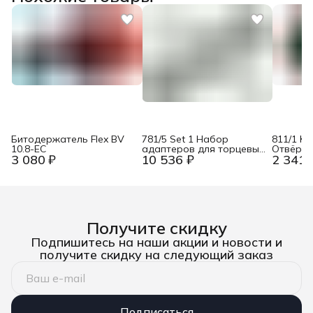
Битодержатель Flex BV
781/5 Set 1 Набор
811/1 Kr
10.8-EC
адаптеров для торцевых
Отвёртк
3 080 ₽
10 536 ₽
2 341 
головок, 6 предметов
битодер
Wera WE-042680
, магнит,
Wera W
Получите скидку
Подпишитесь на наши акции и новости и
получите скидку на следующий заказ
Подписаться