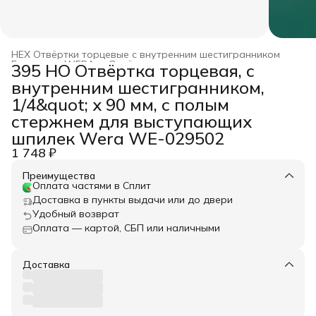
HEX Отвёртки торцевые с внутренним шестигранником
Главная
›
WERA
›
Отвёртки
›
395 HO Отвёртка торцевая, с
внутренним шестигранником,
1/4&quot; x 90 мм, с полым
стержнем для выступающих
шпилек Wera WE-029502
1 748 ₽
Преимущества
Оплата частями в Сплит
Доставка в пункты выдачи или до двери
Удобный возврат
Оплата — картой, СБП или наличными
Доставка