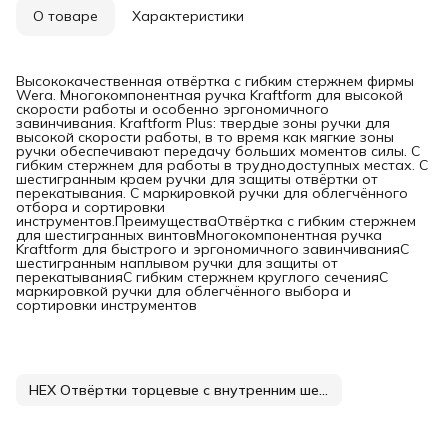
О товаре
Характеристики
Высококачественная отвёртка с гибким стержнем фирмы
Wera. Многокомпонентная ручка Kraftform для высокой
скорости работы и особенно эргономичного
завинчивания. Kraftform Plus: твердые зоны ручки для
высокой скорости работы, в то время как мягкие зоны
ручки обеспечивают передачу больших моментов силы. С
гибким стержнем для работы в труднодоступных местах. С
шестигранным краем ручки для защиты отвёртки от
перекатывания. С маркировкой ручки для облегчённого
отбора и сортировки
инструментов.ПреимуществаОтвёртка с гибким стержнем
для шестигранных винтовМногокомпонентная ручка
Kraftform для быстрого и эргономичного завинчиванияС
шестигранным наплывом ручки для защиты от
перекатыванияС гибким стержнем круглого сеченияС
маркировкой ручки для облегчённого выбора и
сортировки инструментов
HEX Отвёртки торцевые с внутренним шестигранником