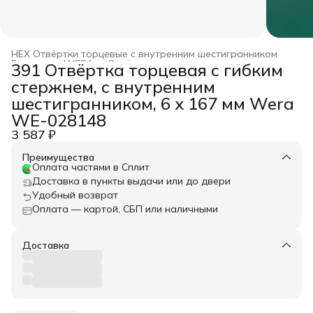
HEX Отвёртки торцевые с внутренним шестигранником
Главная
›
WERA
›
Отвёртки
›
391 Отвёртка торцевая с гибким
стержнем, с внутренним
шестигранником, 6 x 167 мм Wera
WE-028148
3 587 ₽
Преимущества
Оплата частями в Сплит
Доставка в пункты выдачи или до двери
Удобный возврат
Оплата — картой, СБП или наличными
Доставка