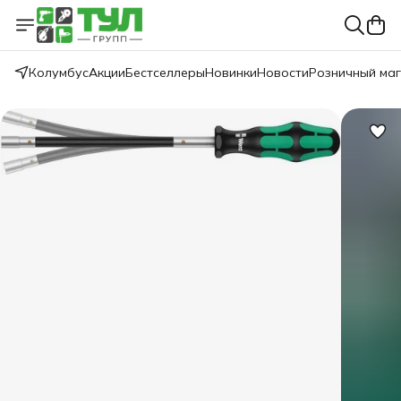
Колумбус
Акции
Бестселлеры
Новинки
Новости
Розничный ма