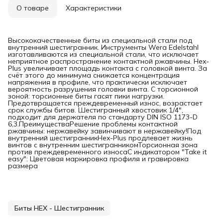
О товаре
Характеристики
Высококачественные биты из специальной стали под
внутренний шестигранник. Инструменты Wera Edelstahl
изготавливаются из специальной стали, что исключает
неприятное распространение контактной ржавчины. Hex-
Plus увеличивает площадь контакта с головкой винта. За
счёт этого до минимума снижается концентрация
напряжения в профиле, что практически исключает
вероятность разрушения головки винта. С торсионной
зоной: торсионные биты гасят пики нагрузки.
Предотвращается преждевременный износ, возрастает
срок службы битов. Шестигранный хвостовик 1/4",
подходит для держателя по стандарту DIN ISO 1173-D
6,3.ПреимуществаРешение проблемы контактной
ржавчины: нержавейку завинчивают в нержавейку!Под
внутренний шестигранникHex-Plus продлевает жизнь
винтов с внутренним шестигранникомТорсионная зона
против преждевременного износаС индикатором "Take it
easy": Цветовая маркировка профиля и гравировка
размера
Биты HEX - Шестигранник