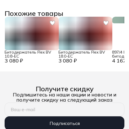
Похожие товары
Битодержатель Flex BV
Битодержатель Flex BV
897/4 IM
10.8-EC
18.0-EC
битодер
3 080 ₽
3 080 ₽
4 167 
1/4&quot;
пружинн
кольцом
1/4&quot
WE-057
Получите скидку
Подпишитесь на наши акции и новости и
получите скидку на следующий заказ
Подписаться