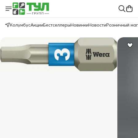
Колумбус
Акции
Бестселлеры
Новинки
Новости
Розничный ма