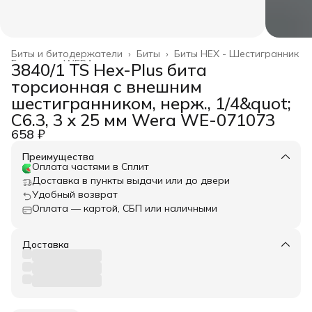
Биты и битодержатели
›
Биты
›
Биты HEX - Шестигранник
Главная
›
WERA
›
3840/1 TS Hex-Plus бита
торсионная с внешним
шестигранником, нерж., 1/4&quot;
C6.3, 3 x 25 мм Wera WE-071073
658 ₽
Преимущества
Оплата частями в Сплит
Доставка в пункты выдачи или до двери
Удобный возврат
Оплата — картой, СБП или наличными
Доставка