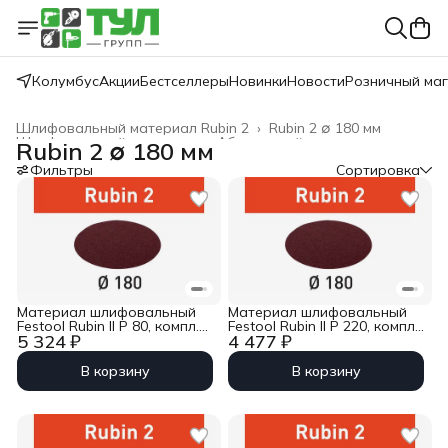
Колумбус
Акции
Бестселлеры
Новинки
Новости
Розничный ма
Шлифовальный материал Rubin 2
›
Rubin 2 ∅ 180 мм
Шлифовальный материал
›
Абразивный материал
›
Rubin 2 ∅ 180 мм
Главная
›
Festool
›
Фильтры
Сортировка
Материал шлифовальный
Материал шлифовальный
Festool Rubin II P 80, компл.
Festool Rubin II P 220, компл.
5 324 ₽
4 477 ₽
из 50 шт. STF D180/0 P80
из 50 шт. STF D180/0 P220
RU2/50
RU2/50
В корзину
В корзину