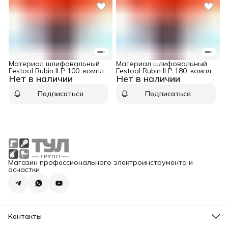
Материал шлифовальный
Материал шлифовальный
Festool Rubin II P 100. компл.
Festool Rubin II P 180. компл.
Нет в наличии
Нет в наличии
из 50 шт. STF D180/0 P100
из 50 шт. STF D180/0 P180
RU2/50
RU2/50
Подписаться
Подписаться
Магазин профессионального электроинструмента и
оснастки
Контакты