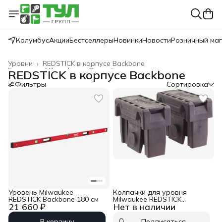
Колумбус
Акции
Бестселлеры
Новинки
Новости
Розничный ма
Уровни
›
REDSTICK в корпусе Backbone
Главная
›
Milwaukee
›
Ручной инструмент
›
REDSTICK в корпусе Backbone
Фильтры
Сортировка
Уровень Milwaukee
Колпачки для уровня
REDSTICK Backbone 180 см
Milwaukee REDSTICK
21 660 ₽
Нет в наличии
BACKBONE
В корзину
Подписаться