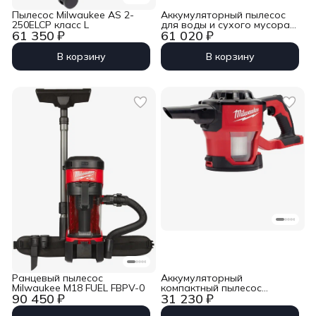
Пылесос Milwaukee AS 2-
Аккумуляторный пылесос
250ELCP класс L
для воды и сухого мусора
61 350 ₽
61 020 ₽
Milwaukee M18 FUEL
FPOVCL-0
В корзину
В корзину
Ранцевый пылесос
Аккумуляторный
Milwaukee M18 FUEL FBPV-0
компактный пылесос
90 450 ₽
31 230 ₽
Milwaukee M18 CV-0