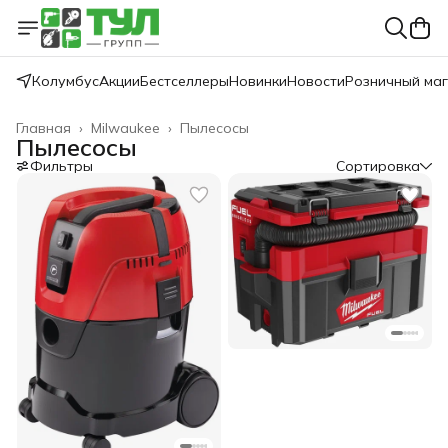
Колумбус
Акции
Бестселлеры
Новинки
Новости
Розничный ма
Главная
›
Milwaukee
›
Пылесосы
Пылесосы
Фильтры
Сортировка