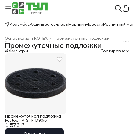
Колумбус
Акции
Бестселлеры
Новинки
Новости
Розничный ма
Оснастка для ROTEX
›
Промежуточные подложки
Эксцентриковые шлифовальные машинки с редуктором ROTE
Промежуточные подложки
Главная
›
Festool
›
Шлифование
›
Фильтры
Сортировка
Промежуточная подложка
Festool IP-STF-D90/6
1 573 ₽
В корзину