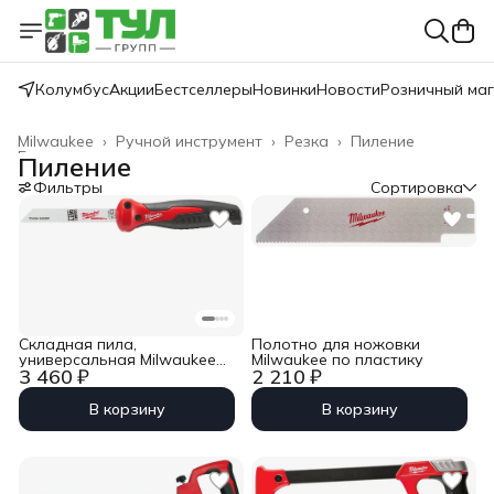
Колумбус
Акции
Бестселлеры
Новинки
Новости
Розничный ма
Milwaukee
›
Ручной инструмент
›
Резка
›
Пиление
Главная
›
Пиление
Фильтры
Сортировка
Складная пила,
Полотно для ножовки
универсальная Milwaukee
Milwaukee по пластику
3 460 ₽
2 210 ₽
Sawzall 150 мм GEN II
В корзину
В корзину