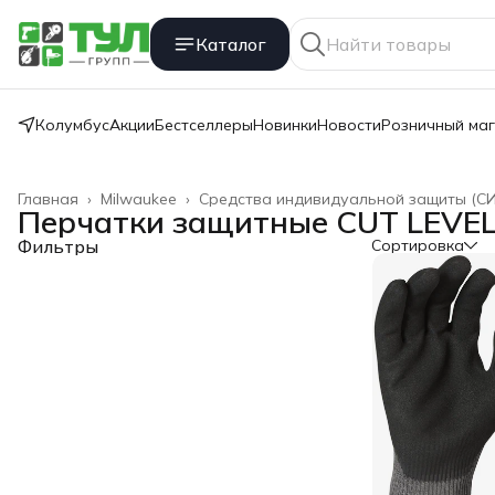
Каталог
Колумбус
Акции
Бестселлеры
Новинки
Новости
Розничный ма
Главная
›
Milwaukee
›
Средства индивидуальной защиты (СИ
Перчатки защитные CUT LEVEL 
Фильтры
Сортировка