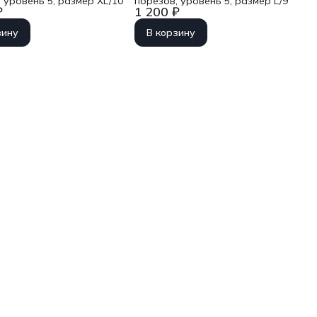
 уровень 5, размер XL/10
порезов, уровень 5, размер L/9
₽
1 200 ₽
зину
В корзину