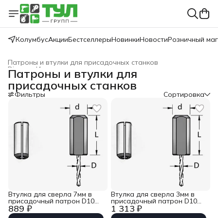
Колумбус
Акции
Бестселлеры
Новинки
Новости
Розничный ма
Патроны и втулки для присадочных станков
Dimar
›
Инструмент для присадочных станков
›
Патроны и втулки для
Главная
›
присадочных станков
Фильтры
Сортировка
Втулка для сверла 7мм в
Втулка для сверла 3мм в
присадочный патрон D10
присадочный патрон D10
889 ₽
1 313 ₽
L23 WPW TK10070
L23 WPW TK10030