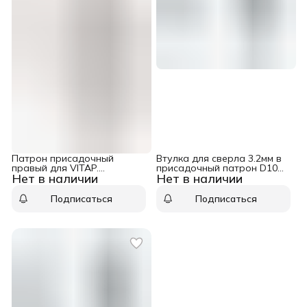
Патрон присадочный
Втулка для сверла 3.2мм в
правый для VITAP.
присадочный патрон D10
Нет в наличии
Нет в наличии
BUSSELATO. OMPEX D20 L47
L23 WPW TK10032
WPW TM10102R
Подписаться
Подписаться