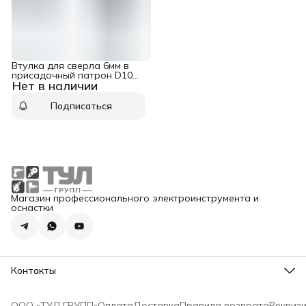
Втулка для сверла 6мм в
присадочный патрон D10
Нет в наличии
L23 WPW TK10060
Подписаться
Магазин профессионального электроинструмента и
оснастки
Контакты
Адрес
Москва, ул. Суздальская 18г
ООО «ТУЛ ГРУПП»
Оплата
Доставка
Правила возврата
Реквиз
Телефон