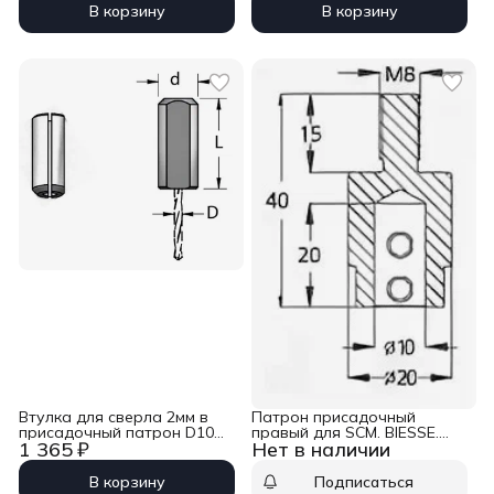
В корзину
В корзину
Втулка для сверла 2мм в
Патрон присадочный
присадочный патрон D10
правый для SCM. BIESSE.
1 365 ₽
Нет в наличии
L23 WPW TK10020
MORBIDELLI D20 L41 WPW
TM10105R
В корзину
Подписаться