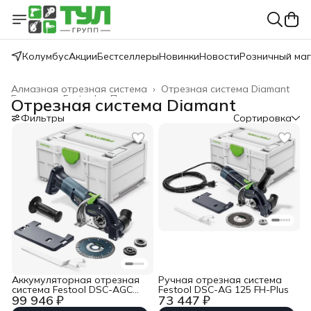
Колумбус
Акции
Бестселлеры
Новинки
Новости
Розничный ма
Алмазная отрезная система
›
Отрезная система Diamant
Главная
›
Festool
›
Пиление
›
Отрезная система Diamant
Фильтры
Сортировка
Аккумуляторная отрезная
Ручная отрезная система
система Festool DSC-AGC
Festool DSC-AG 125 FH-Plus
99 946 ₽
73 447 ₽
18-125 FH EB-Basic