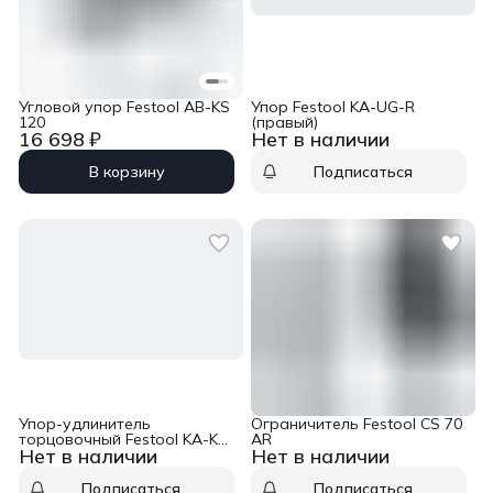
Угловой упор Festool AB-KS
Упор Festool KA-UG-R
120
(правый)
16 698 ₽
Нет в наличии
В корзину
Подписаться
Упор-удлинитель
Ограничитель Festool CS 70
торцовочный Festool KA-KS
AR
Нет в наличии
Нет в наличии
120 L
Подписаться
Подписаться