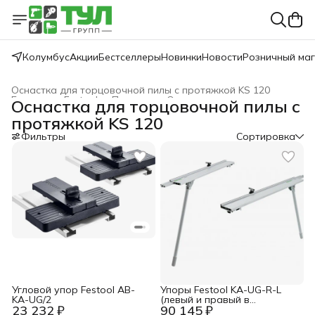
Колумбус
Акции
Бестселлеры
Новинки
Новости
Розничный ма
Оснастка для торцовочной пилы с протяжкой KS 120
Главная
›
Festool
›
Пиление
›
Оснастка для пил
›
Оснастка для торцовочной пилы с
протяжкой KS 120
Фильтры
Сортировка
Угловой упор Festool AB-
Упоры Festool KA-UG-R-L
KA-UG/2
(левый и правый в
23 232 ₽
90 145 ₽
комплекте)