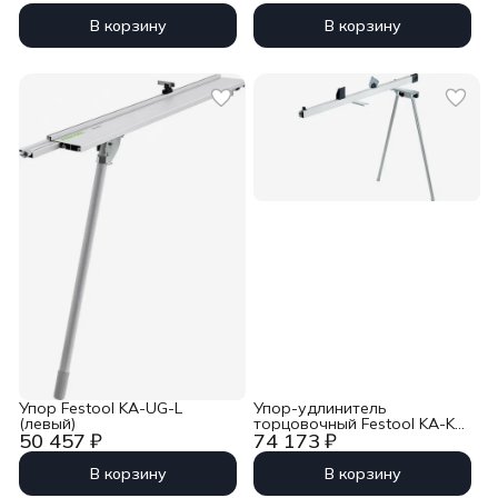
В корзину
В корзину
Упор Festool KA-UG-L
Упор-удлинитель
(левый)
торцовочный Festool KA-KS
50 457 ₽
74 173 ₽
120 R
В корзину
В корзину