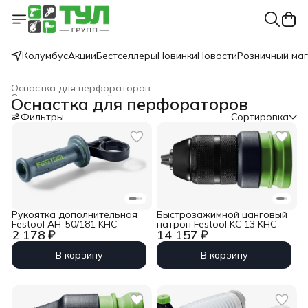
Колумбус
Акции
Бестселлеры
Новинки
Новости
Розничный ма
Оснастка для перфораторов
Оснастка для дрелей, шуруповертов
›
Оснастка для перфораторов
Главная
›
Festool
›
Дрели - шуруповерты
›
Фильтры
Сортировка
Рукоятка дополнительная
Быстрозажимной цанговый
Festool AH-50/181 KHC
патрон Festool KC 13 KHC
2 178 ₽
14 157 ₽
В корзину
В корзину