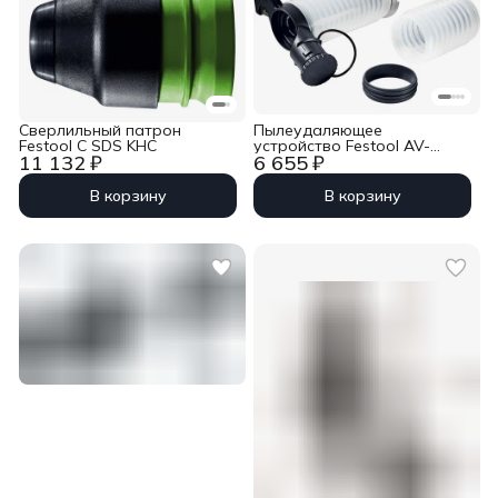
Сверлильный патрон
Пылеудаляющее
Festool C SDS KHC
устройство Festool AV-
11 132 ₽
6 655 ₽
BHC/KHC
В корзину
В корзину