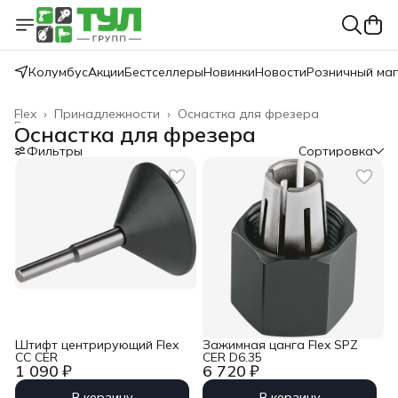
Колумбус
Акции
Бестселлеры
Новинки
Новости
Розничный ма
Flex
›
Принадлежности
›
Оснастка для фрезера
Главная
›
Оснастка для фрезера
Фильтры
Сортировка
Штифт центрирующий Flex
Зажимная цанга Flex SPZ
CC CER
CER D6.35
1 090 ₽
6 720 ₽
В корзину
В корзину