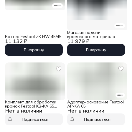
Магазин подачи
Каттер Festool ZK HW 45/45
кромочного материала
11 132 ₽
11 979 ₽
Festool KSP-KA 65
В корзину
В корзину
Комплект для обработки
Адаптер-основание Festool
кромок Festool KB-KA 65
AP-KA 65
Нет в наличии
Нет в наличии
SYS
Подписаться
Подписаться