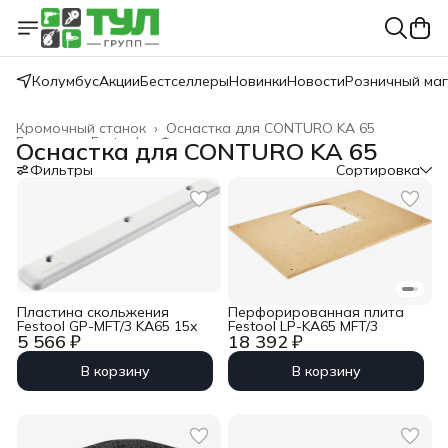
Колумбус
Акции
Бестселлеры
Новинки
Новости
Розничный ма
Кромочный станок
›
Оснастка для CONTURO KA 65
Главная
›
Festool
›
Фрезерование
›
Оснастка для CONTURO KA 65
Фильтры
Сортировка
Пластина скольжения
Перфорированная плита
Festool GP-MFT/3 KA65 15x
Festool LP-KA65 MFT/3
5 566 ₽
18 392 ₽
В корзину
В корзину