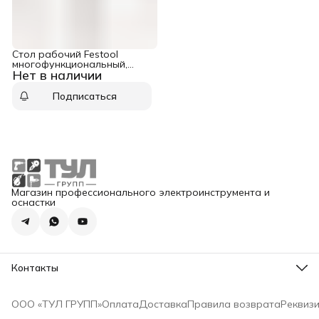
Стол рабочий Festool
многофункциональный,
Нет в наличии
компл. MFT/3 Conturo
Подписаться
Магазин профессионального электроинструмента и
оснастки
Контакты
Адрес
Москва, ул. Суздальская 18г
ООО «ТУЛ ГРУПП»
Оплата
Доставка
Правила возврата
Реквиз
Телефон
8 (495) 777-14-94