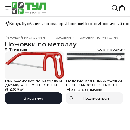
Колумбус
Акции
Бестселлеры
Новинки
Новости
Розничный ма
Режущий инструмент
›
Ножовки
›
Ножовки по металлу
Главная
›
KNIPEX
›
Ножовки по металлу
Фильтры
Сортировка
Мини-ножовка по металлу и
Полотна для мини-ножовки
дереву VDE, 25 TPI / 150 мм,
PUK® KN-9890, 150 мм, 10
6 485 ₽
Нет в наличии
диэлектрическая PUK Knipex
шт Knipex KN-989001
KN-9890
В корзину
Подписаться