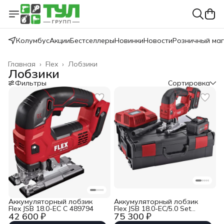
Колумбус
Акции
Бестселлеры
Новинки
Новости
Розничный ма
Главная
›
Flex
›
Лобзики
Лобзики
Фильтры
Сортировка
Аккумуляторный лобзик
Аккумуляторный лобзик
Flex JSB 18.0-EC C 489794
Flex JSB 18.0-EC/5.0 Set
42 600 ₽
75 300 ₽
489786