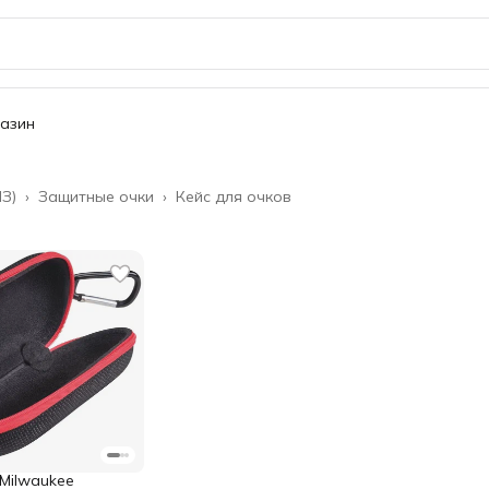
газин
З)
›
Защитные очки
›
Кейс для очков
 Milwaukee