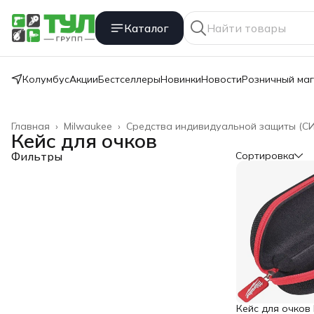
Каталог
Колумбус
Акции
Бестселлеры
Новинки
Новости
Розничный ма
Главная
›
Milwaukee
›
Средства индивидуальной защиты (СИ
Кейс для очков
Фильтры
Сортировка
Кейс для очков