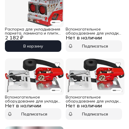
Распорка для укладывания
Вспомогательное
паркета, ламината и плитки
оборудование для укладки
2 182 ₽
Нет в наличии
20/89, 4 шт, регулировка
паркета, ламината и плитки,
расстояния до стены от 5
7.6 м, 5 кН Bessey SVH760
до 20 мм Bessey AV2
В корзину
Подписаться
Вспомогательное
Вспомогательное
оборудование для укладки
оборудование для укладки
Нет в наличии
Нет в наличии
паркета, ламината и плитки,
паркета, ламината и плитки,
4 м, 5 кН Bessey SVH400
4 м, 2.5 кН Bessey SVG
Подписаться
Подписаться