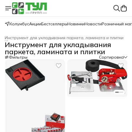
Колумбус
Акции
Бестселлеры
Новинки
Новости
Розничный ма
Инструмент для укладывания паркета, ламината и плитки
Инструмент для монтажа и укладки
›
Инструмент для укладывания
Главная
›
BESSEY
›
Зажимной инструмент
›
паркета, ламината и плитки
Фильтры
Сортировка