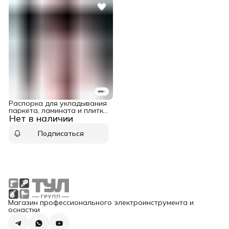
Распорка для укладывания
паркета, ламината и плитки
Нет в наличии
35/130, регулировка
расстояния до стены от 7
до 35 мм Bessey PVA
Подписаться
Магазин профессионального электроинструмента и
оснастки