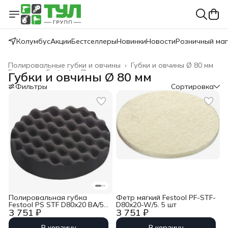
Колумбус
Акции
Бестселлеры
Новинки
Новости
Розничный ма
Полировальные губки и овчины
›
Губки и овчины Ø 80 мм
Главная
›
Festool
›
Полирование
›
Губки и овчины Ø 80 мм
Фильтры
Сортировка
Полировальная губка
Фетр мягкий Festool PF-STF-
Festool PS STF D80x20 BA/5
D80x20-W/5. 5 шт
3 751 ₽
3 751 ₽
W
В корзину
В корзину