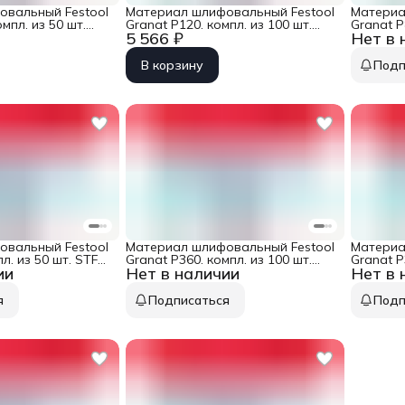
овальный Festool
Материал шлифовальный Festool
Материа
мпл. из 50 шт.
Granat P120. компл. из 100 шт.
Granat P
5 566 ₽
Нет в 
200 GR 50X
STF D125/9 P 120 GR 100X
D125/9 P
В корзину
Подп
овальный Festool
Материал шлифовальный Festool
Материа
л. из 50 шт. STF
Granat P360. компл. из 100 шт.
Granat P
ии
Нет в наличии
Нет в 
50X
STF D125/9 P 360 GR 100X
STF D125
я
Подписаться
Подп