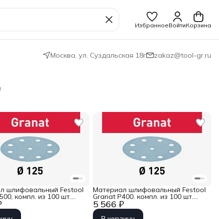
Избранное
Войти
Корзина
Москва, ул. Суздальская 18г
zakaz@tool-gr.ru
м
л шлифовальный Festool
Материал шлифовальный Festool
500, компл. из 100 шт.
Granat P400. компл. из 100 шт.
₽
5 566 ₽
/9 P 500 GR 100X
STF D125/9 P 400 GR 100X
зину
В корзину