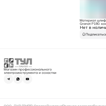
Материал шлиф
Granat P180. ком
Нет в налич
STF D125/9 P 18
Подписатьс
Магазин профессионального
электроинструмента и оснастки