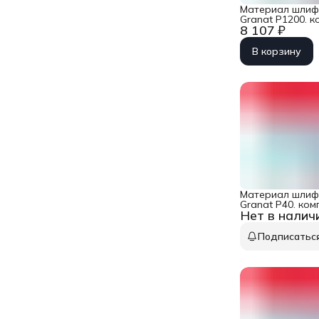
Материал шлиф
Granat P1200. ко
8 107 ₽
STF D125/90 P1
В корзину
Материал шлиф
Granat P40. комп
Нет в налич
D125/9 P 40 GR 
Подписатьс