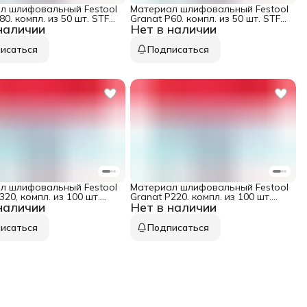
л шлифовальный Festool
Материал шлифовальный Festool
80. компл. из 50 шт. STF
Granat P60. компл. из 50 шт. STF
наличии
Нет в наличии
 80 GR 50X
D125/9 P 60 GR 50X
исаться
Подписаться
л шлифовальный Festool
Материал шлифовальный Festool
320, компл. из 100 шт.
Granat P220. компл. из 100 шт.
наличии
Нет в наличии
/9 P 320 GR 100X
STF D125/9 P 220 GR 100X
исаться
Подписаться