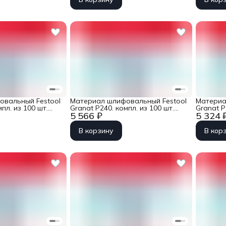
овальный Festool
Материал шлифовальный Festool
Материа
пл. из 100 шт.
Granat P240. компл. из 100 шт.
Granat P
5 566 ₽
5 324 
0 GR 100X
STF D125/9 P 240 GR 100X
STF D125
В корзину
В кор