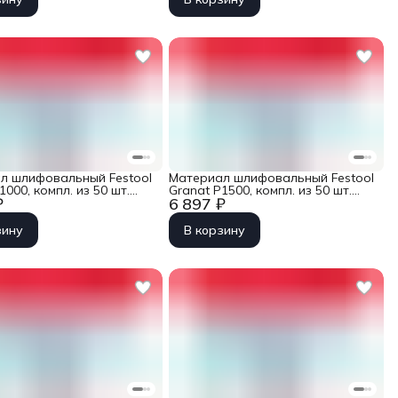
л шлифовальный Festool
Материал шлифовальный Festool
1000, компл. из 50 шт.
Granat P1500, компл. из 50 шт.
₽
6 897 ₽
/90 P1000 GR 50X
STF D125/90 P1500 GR 50X
зину
В корзину