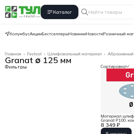
Каталог
Колумбус
Акции
Бестселлеры
Новинки
Новости
Розничный ма
Главная
›
Festool
›
Шлифовальный материал
›
Абразивный
Granat ∅ 125 мм
Фильтры
Сортировка
Материал шлиф
Granat P100. ком
8 349 ₽
STF D125/9 P 10
В корзину