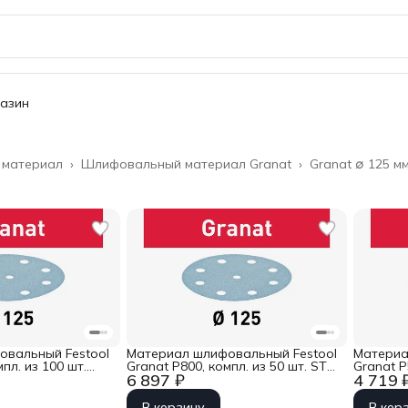
газин
 материал
›
Шлифовальный материал Granat
›
Granat ∅ 125 м
овальный Festool
Материал шлифовальный Festool
Материа
пл. из 100 шт.
Granat P800, компл. из 50 шт. STF
Granat P
6 897 ₽
4 719 
0 GR 100X
D125/90 P 800 GR 50X
STF D125
В корзину
В кор