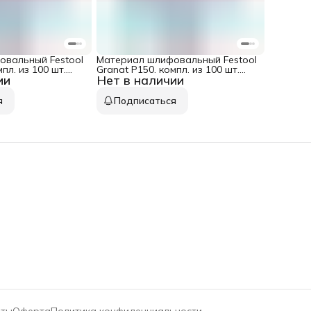
овальный Festool
Материал шлифовальный Festool
пл. из 100 шт.
Granat P150. компл. из 100 шт.
ии
Нет в наличии
0 GR 100X
STF D125/9 P 150 GR 100X
я
Подписаться