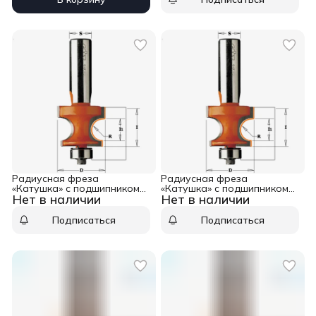
Радиусная фреза
Радиусная фреза
«Катушка» с подшипником
«Катушка» с подшипником
Нет в наличии
Нет в наличии
D=25,4 I=18,6 S=12,0 R=4,75
D=22,2 I=15,0 S=12,0 R=3,20
CMT 961.548.11
CMT 961.532.11
Подписаться
Подписаться