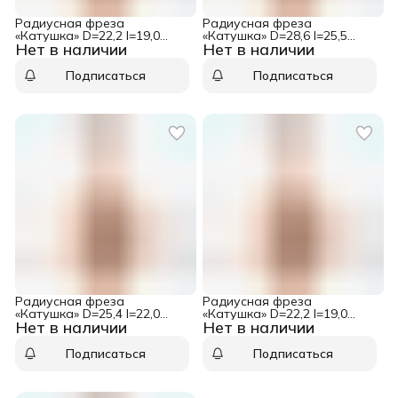
Радиусная фреза
Радиусная фреза
«Катушка» D=22,2 I=19,0
«Катушка» D=28,6 I=25,5
Нет в наличии
Нет в наличии
S=12,0 R=3,20 CMT
S=8,0 R=6,35 CMT 954.004.11
954.502.11
Подписаться
Подписаться
Радиусная фреза
Радиусная фреза
«Катушка» D=25,4 I=22,0
«Катушка» D=22,2 I=19,0
Нет в наличии
Нет в наличии
S=8,0 R=4,75 CMT 954.003.11
S=8,0 R=3,20 CMT 954.002.11
Подписаться
Подписаться