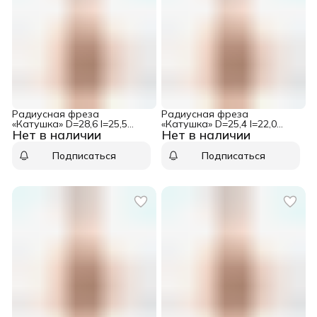
Радиусная фреза
Радиусная фреза
«Катушка» D=28,6 I=25,5
«Катушка» D=25,4 I=22,0
Нет в наличии
Нет в наличии
S=12,0 R=6,35 CMT
S=12,0 R=4,75 CMT
954.504.11
954.503.11
Подписаться
Подписаться