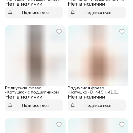
Нет в наличии
Нет в наличии
D=22,2 I=15,0 S=8,0 R=3,20
D=28,6 I=22,2 S=6,0 R=6,35
CMT 961.032.11
CMT 761.064.11
Подписаться
Подписаться
Радиусная фреза
Радиусная фреза
«Катушка» с подшипником
«Катушка» D=44,5 I=41,0
Нет в наличии
Нет в наличии
D=22,2 I=15,0 S=6,0 R=3,20
S=12,0 R=12,70 CMT
CMT 761.032.11
954.509.11
Подписаться
Подписаться