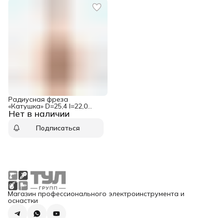
Радиусная фреза
«Катушка» D=25,4 I=22,0
Нет в наличии
S=6,0 R=4,75 CMT 754.003.11
Подписаться
Магазин профессионального электроинструмента и
оснастки