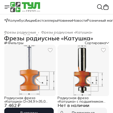
Колумбус
Акции
Бестселлеры
Новинки
Новости
Розничный ма
Фрезы радиусные
›
Фрезы радиусные «Катушка»
Главная
›
CMT
›
Фрезы
›
Фрезы концевые
›
Фрезы радиусные «Катушка»
Фильтры
Сортировка
Радиусная фреза
Радиусная фреза
«Катушка» D=34,9 I=35,0
«Катушка» с подшипником
7 462 ₽
Нет в наличии
S=12,0 R=9,50 CMT
D=28,6 I=22,2 S=12,0 R=6,35
954.507.11
CMT 961.564.11
В корзину
Подписаться