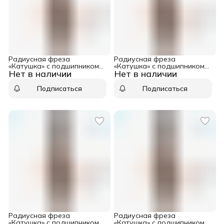
Радиусная фреза
Радиусная фреза
«Катушка» с подшипником
«Катушка» с подшипником
Нет в наличии
Нет в наличии
D=28,6 I=22,2 S=8,0 R=6,35
D=25,4 I=18,6 S=8,0 R=4,75
CMT 961.064.11
CMT 961.048.11
Подписаться
Подписаться
Радиусная фреза
Радиусная фреза
«Катушка» с подшипником
«Катушка» с подшипником