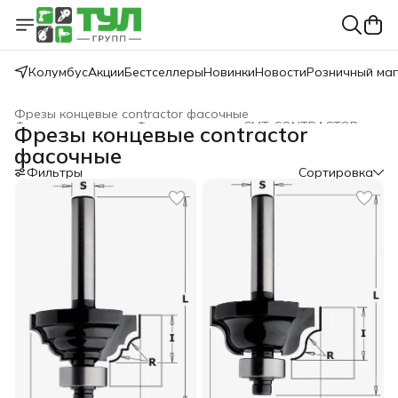
Колумбус
Акции
Бестселлеры
Новинки
Новости
Розничный ма
Фрезы концевые contractor фасочные
Фрезы концевые
›
Фрезы концевые CMT-CONTRACTOR
›
Фрезы концевые contractor
Главная
›
CMT
›
Фрезы
›
фасочные
Фильтры
Сортировка