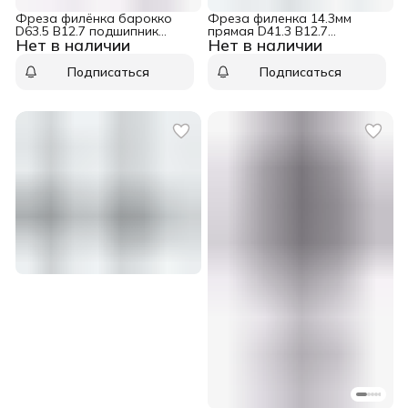
Фреза филёнка барокко
Фреза филенка 14.3мм
D63.5 B12.7 подшипник
прямая D41.3 B12.7
Нет в наличии
Нет в наличии
хвостовик 12 WPW
подшипник хвостовик 12
RK10002
WPW RK25002
Подписаться
Подписаться