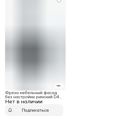
Фреза мебельный фасад
без настройки римский D41
Нет в наличии
B22 подшипник хвостовик
12 WPW RGD2002
Подписаться