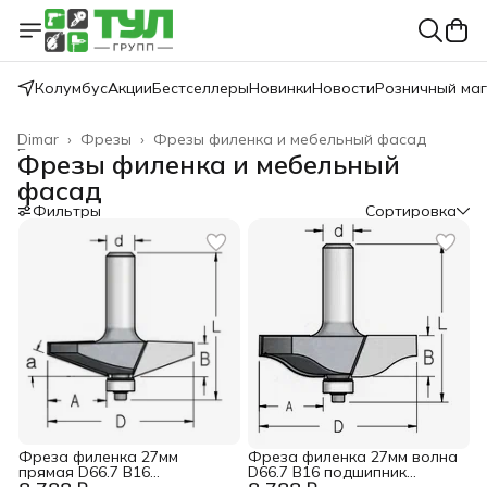
Колумбус
Акции
Бестселлеры
Новинки
Новости
Розничный ма
Dimar
›
Фрезы
›
Фрезы филенка и мебельный фасад
Главная
›
Фрезы филенка и мебельный
фасад
Фильтры
Сортировка
Фреза филенка 27мм
Фреза филенка 27мм волна
прямая D66.7 B16
D66.7 B16 подшипник