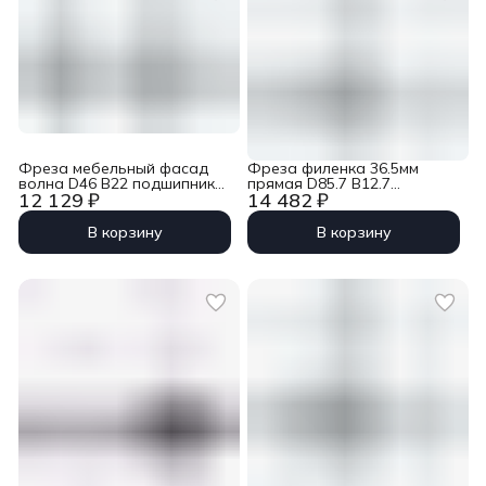
Фреза мебельный фасад
Фреза филенка 36.5мм
волна D46 B22 подшипник
прямая D85.7 B12.7
12 129 ₽
14 482 ₽
хвостовик 12 WPW
подшипник хвостовик 12
RG10002
WPW RK15002
В корзину
В корзину