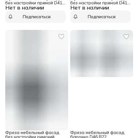
без настройки прямой D41
без настройки прямой D41
Нет в наличии
Нет в наличии
B22 подшипник хвостовик
B22 подшипник хвостовик 8
12 WPW RGD5002
WPW RGD5005
Подписаться
Подписаться
Фреза мебельный фасад
Фреза мебельный фасад
без настройки римский
барокко D46 B22