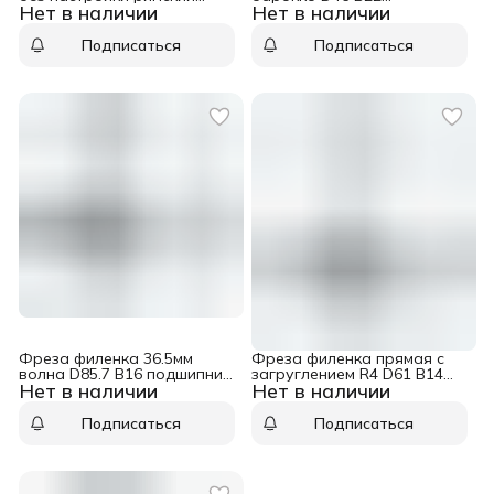
Нет в наличии
Нет в наличии
D69.2 B22 подшипник
подшипник хвостовик 12
хвостовик 8 WPW RGD2005
WPW RG30002
Подписаться
Подписаться
Фреза филенка 36.5мм
Фреза филенка прямая с
волна D85.7 B16 подшипник
загруглением R4 D61 B14
Нет в наличии
Нет в наличии
хвостовик 12 WPW
подшипник хвостовик 12
RK18002
WPW RK04102
Подписаться
Подписаться