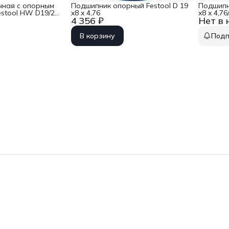
чная с опорным
Подшипник опорный Festool D 19
Подшипн
stool HW D19/25
x8 x 4,76
x8 x 4,76
4 356 ₽
Нет в 
В корзину
Подп