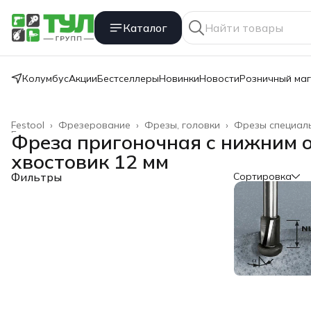
Каталог
Колумбус
Акции
Бестселлеры
Новинки
Новости
Розничный ма
Festool
›
Фрезерование
›
Фрезы, головки
›
Фрезы специал
Главная
›
Фреза пригоночная с нижним 
хвостовик 12 мм
Фильтры
Сортировка