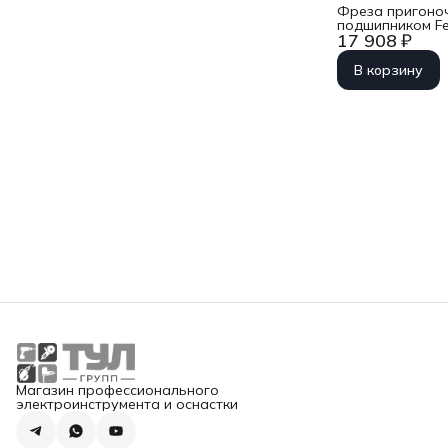
Фреза пригоно
подшипником Fe
17 908 ₽
ss S12
В корзину
Магазин профессионального
электроинструмента и оснастки