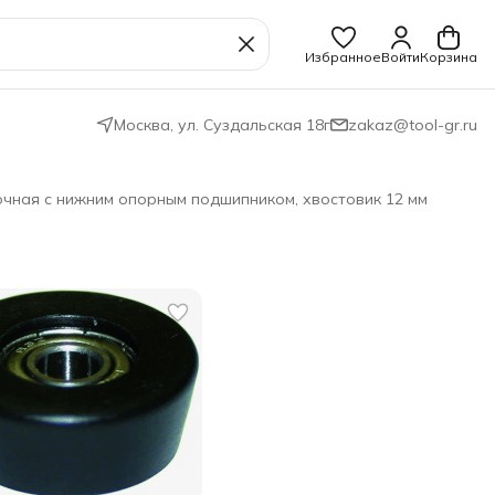
Избранное
Войти
Корзина
Москва, ул. Суздальская 18г
zakaz@tool-gr.ru
чная с нижним опорным подшипником, хвостовик 12 мм