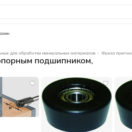
газин
ьные для обработки минеральных материалов
›
Фреза пригоно
опорным подшипником,