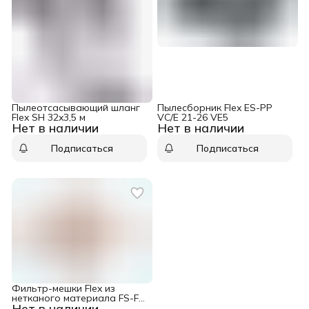
Пылеотсасывающий шланг
Пылесборник Flex ES-PP
Flex SH 32x3,5 м
VC/E 21-26 VE5
Нет в наличии
Нет в наличии
Подписаться
Подписаться
Фильтр-мешки Flex из
нетканого материала FS-F
Нет в наличии
VC/E 21-26 L VE5