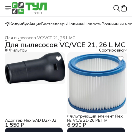
Колумбус
Акции
Бестселлеры
Новинки
Новости
Розничный ма
Для пылесосов VC/VCE 21, 26 L MC
Flex
›
Принадлежности
›
Оснастка для пылесосов
›
Для пылесосов VC/VCE 21, 26 L MC
Главная
›
Фильтры
Сортировка
Фильтрующий элемент Flex
Адаптер Flex SAD D27-32
FE VC/E 21-26 PET M
1 550 ₽
6 990 ₽