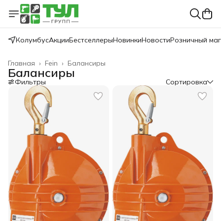
Колумбус
Акции
Бестселлеры
Новинки
Новости
Розничный ма
Главная
›
Fein
›
Балансиры
Балансиры
Фильтры
Сортировка