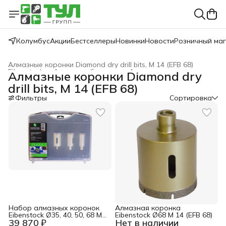
Колумбус
Акции
Бестселлеры
Новинки
Новости
Розничный ма
Алмазные коронки Diamond dry drill bits, M 14 (EFB 68)
Eibenstock
›
Алмазное бурение
›
Алмазные коронки
›
Алмазные коронки Diamond dry
Главная
›
drill bits, M 14 (EFB 68)
Фильтры
Сортировка
Набор алмазных коронок
Алмазная коронка
Eibenstock Ø35, 40, 50, 68 M
Eibenstock Ø68 M 14 (EFB 68)
39 870 ₽
Нет в наличии
14 (EFB 68)