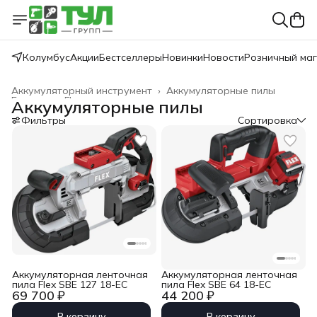
Колумбус
Акции
Бестселлеры
Новинки
Новости
Розничный ма
Аккумуляторный инструмент
›
Аккумуляторные пилы
Главная
›
Flex
›
Аккумуляторные пилы
Фильтры
Сортировка
Аккумуляторная ленточная
Аккумуляторная ленточная
пила Flex SBE 127 18-EC
пила Flex SBE 64 18-EC
69 700 ₽
44 200 ₽
В корзину
В корзину